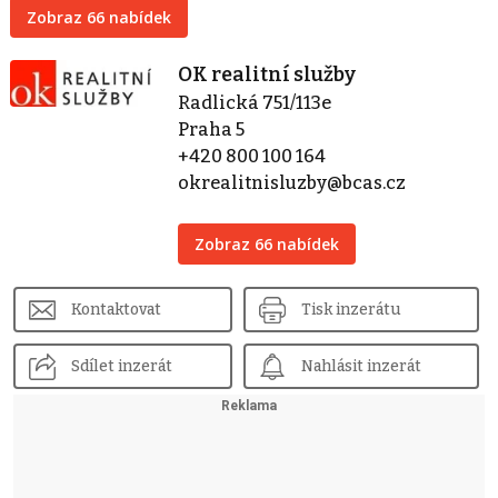
Zobraz 66 nabídek
OK realitní služby
Radlická 751/113e
Praha 5
+420 800 100 164
okrealitnisluzby@bcas.cz
Zobraz 66 nabídek
Kontaktovat
Tisk inzerátu
Sdílet inzerát
Nahlásit inzerát