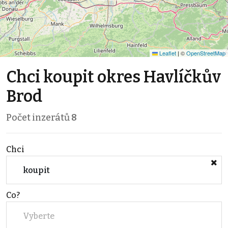
Leaflet
|
©
OpenStreetMap
Chci koupit okres Havlíčkův
Brod
Počet inzerátů
8
Chci
koupit
Co?
Vyberte