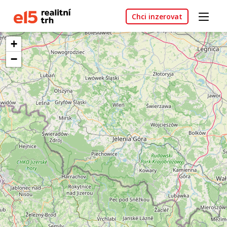
Chci inzerovat
+
−