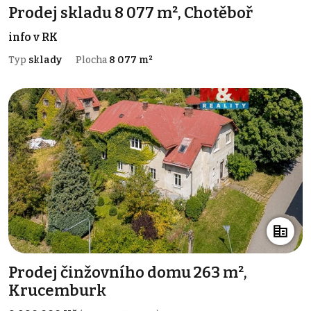
Prodej skladu 8 077 m², Chotěboř
info v RK
Typ
sklady
Plocha
8 077 m²
Prodej činžovního domu 263 m²,
Krucemburk