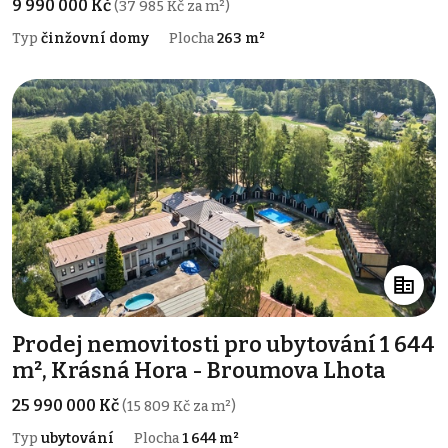
9 990 000 Kč
(37 985 Kč za m²)
Typ
činžovní domy
Plocha
263 m²
Prodej nemovitosti pro ubytování 1 644
m², Krásná Hora - Broumova Lhota
25 990 000 Kč
(15 809 Kč za m²)
Typ
ubytování
Plocha
1 644 m²