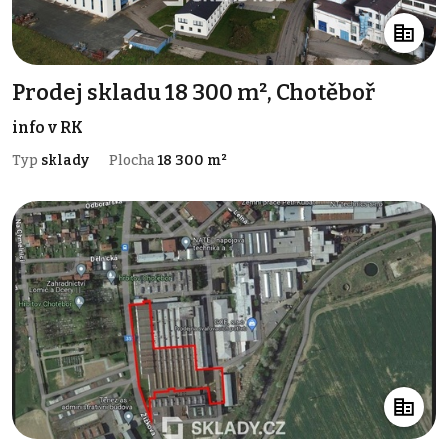
Prodej skladu 18 300 m², Chotěboř
info v RK
Typ
sklady
Plocha
18 300 m²