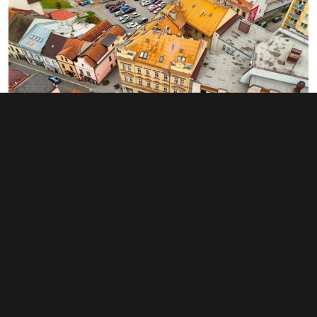
Prodej obchodního prostoru 78 m²,
Havlíčkův Brod
4 690 000 Kč
(60 128 Kč za m²)
Typ
obchodní prostory
Plocha
78 m²