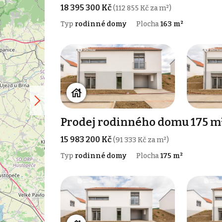
18 395 300 Kč
(112 855 Kč za m²)
Typ
rodinné domy
Plocha
163 m²
Prodej rodinného domu 175 m
15 983 200 Kč
(91 333 Kč za m²)
Typ
rodinné domy
Plocha
175 m²