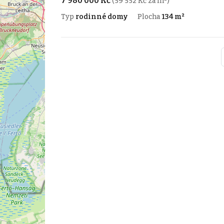
7 980 000 Kč
(59 552 Kč za m²)
Typ
rodinné domy
Plocha
134 m²