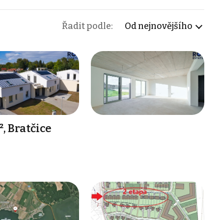
Řadit podle:
Od nejnovějšího
, Bratčice