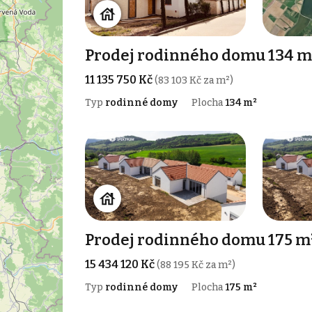
Prodej rodinného domu 134 m²
11 135 750 Kč
(83 103 Kč za m²)
Typ
rodinné domy
Plocha
134 m²
Prodej rodinného domu 175 m
15 434 120 Kč
(88 195 Kč za m²)
Typ
rodinné domy
Plocha
175 m²