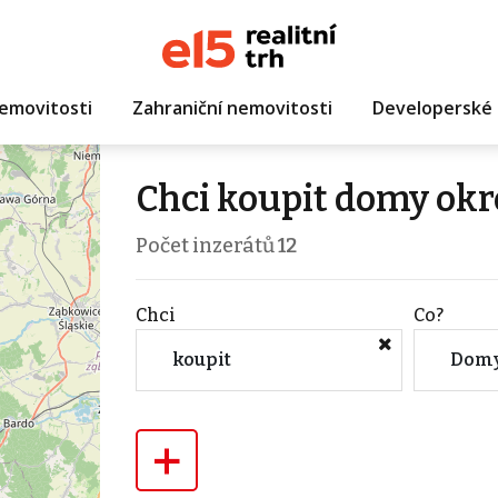
emovitosti
Zahraniční nemovitosti
Developerské 
Chci koupit domy ok
Počet inzerátů
12
Chci
Co?
koupit
Dom
+