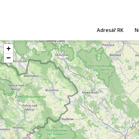
Adresář RK
N
+
−