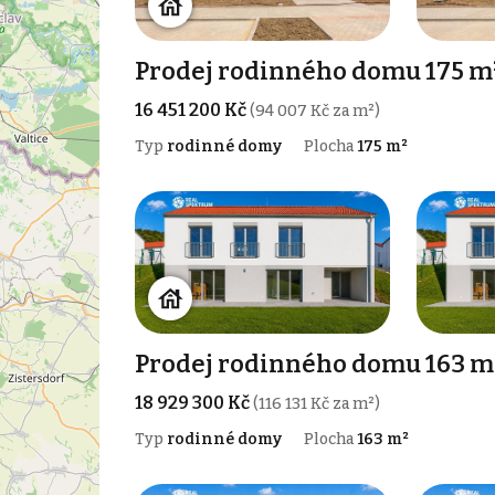
Prodej rodinného domu 175 m
16 451 200 Kč
(94 007 Kč za m²)
Typ
rodinné domy
Plocha
175 m²
Prodej rodinného domu 163 m
18 929 300 Kč
(116 131 Kč za m²)
Typ
rodinné domy
Plocha
163 m²