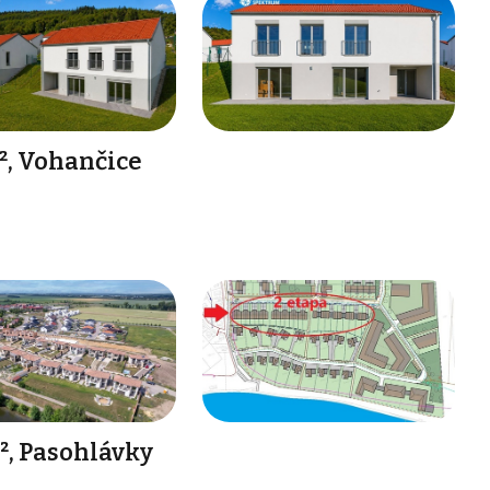
², Vohančice
, Pasohlávky