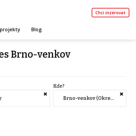
Chci inzerovat
projekty
Blog
res Brno-venkov
Kde?
y
Brno-venkov (Okres, Jihomoravský kraj)