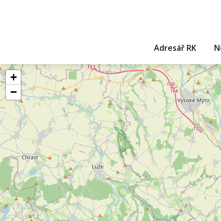
Adresář RK
N
+
−