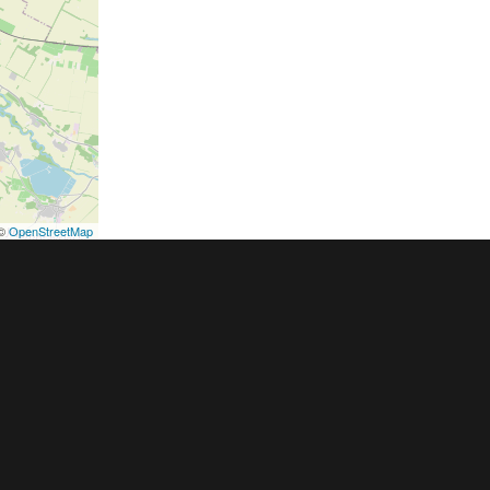
©
OpenStreetMap
podmínky
Pravidla inzerce
Ceník
Registrace
ER a.s. a dodavatelé obsahu |
Autorská práva k publikovaným materiálů
h údajů
|
Cookies
|
Nastavení soukromí
|
Vlastnická struktura
|
Jednotné k
oznámení