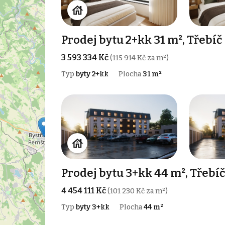
Prodej bytu 2+kk 31 m², Třebíč
3 593 334 Kč
(115 914 Kč za m²)
Typ
byty 2+kk
Plocha
31 m²
Prodej bytu 3+kk 44 m², Třebíč
4 454 111 Kč
(101 230 Kč za m²)
Typ
byty 3+kk
Plocha
44 m²