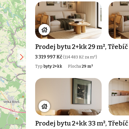
Prodej bytu 2+kk 29 m², Třebíč
3 319 997 Kč
(114 483 Kč za m²)
Typ
byty 2+kk
Plocha
29 m²
Prodej bytu 2+kk 33 m², Třebíč