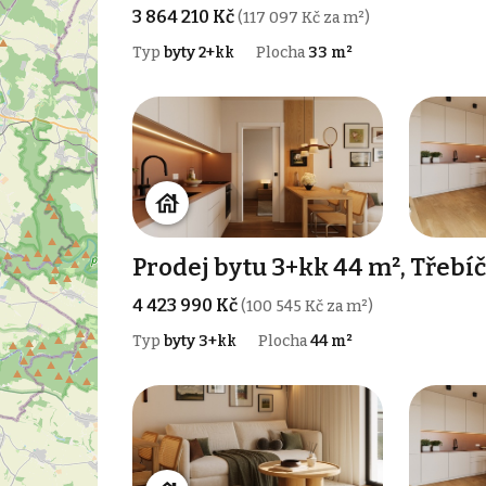
3 864 210 Kč
(117 097 Kč za m²)
Typ
byty 2+kk
Plocha
33 m²
Prodej bytu 3+kk 44 m², Třebíč
4 423 990 Kč
(100 545 Kč za m²)
Typ
byty 3+kk
Plocha
44 m²