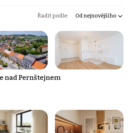
Řadit podle:
Od nejnovějšího
ice nad Pernštejnem