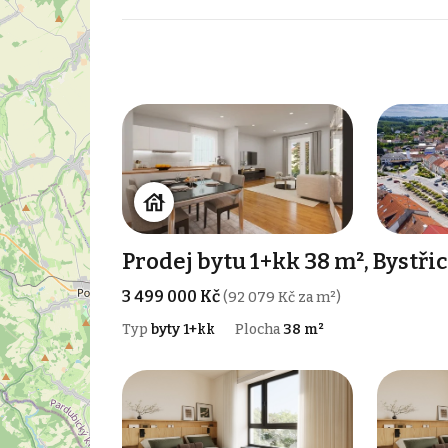
Prodej bytu 1+kk 38 m², Bystř
3 499 000 Kč
(92 079 Kč za m²)
Typ
byty 1+kk
Plocha
38 m²