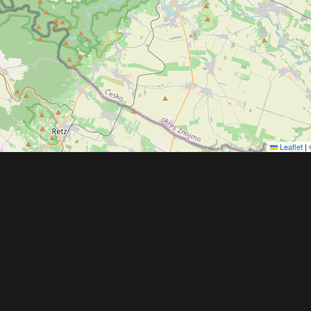
Leaflet
|
Obchodní 
© 2022 - 2026 Copyright CZECH NEWS CENT
společnosti
|
Informace o zpracování osobníc