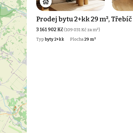
Prodej bytu 2+kk 29 m², Třebíč
3 161 902 Kč
(109 031 Kč za m²)
Typ
byty 2+kk
Plocha
29 m²