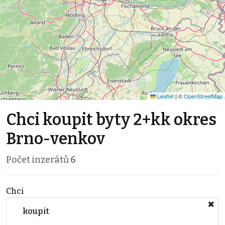
Leaflet
|
©
OpenStreetMap
Chci koupit byty 2+kk okres
Brno-venkov
Počet inzerátů
6
Chci
koupit