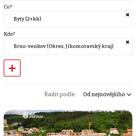
Co?
Byty (2+kk)
Kde?
Brno-venkov (Okres, Jihomoravský kraj)
+
Řadit podle:
Od nejnovějšího