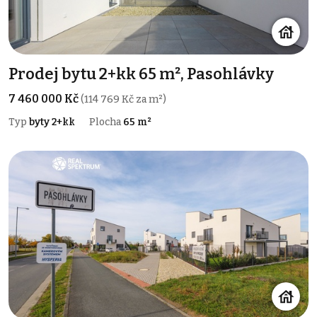
Prodej bytu 2+kk 65 m², Pasohlávky
7 460 000 Kč
(114 769 Kč za m²)
Typ
byty 2+kk
Plocha
65 m²