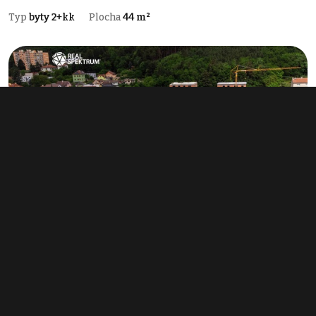
Typ
byty 2+kk
Plocha
44 m²
Prodej bytu 2+kk 50 m², Tišnov
6 662 864 Kč
(133 257 Kč za m²)
Typ
byty 2+kk
Plocha
50 m²