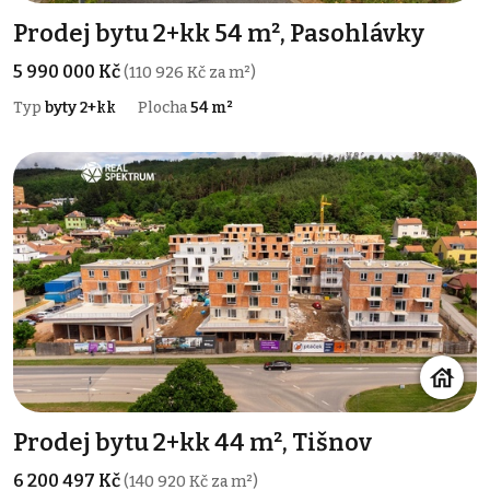
Prodej bytu 2+kk 54 m², Pasohlávky
5 990 000 Kč
(110 926 Kč za m²)
Typ
byty 2+kk
Plocha
54 m²
Prodej bytu 2+kk 44 m², Tišnov
6 200 497 Kč
(140 920 Kč za m²)