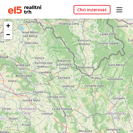
Chci inzerovat
+
−