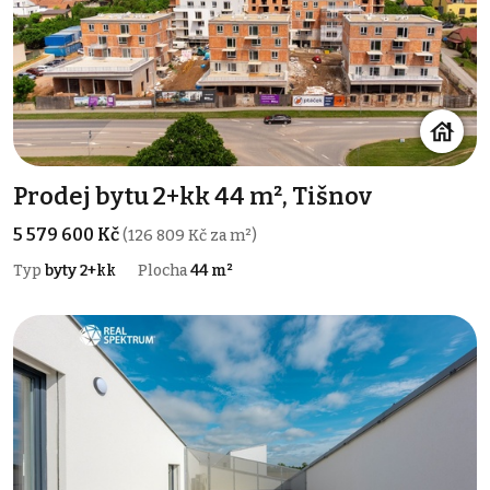
Prodej bytu 2+kk 44 m², Tišnov
5 579 600 Kč
(126 809 Kč za m²)
Typ
byty 2+kk
Plocha
44 m²