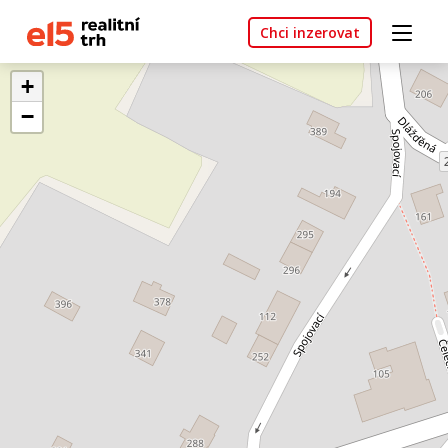
Chci inzerovat
+
−