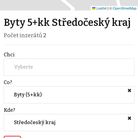
Leaflet
|
©
OpenStreetMap
Byty 5+kk Středočeský kraj
Počet inzerátů
2
Chci
Vyberte
Co?
Byty (5+kk)
Kde?
Středočeský kraj