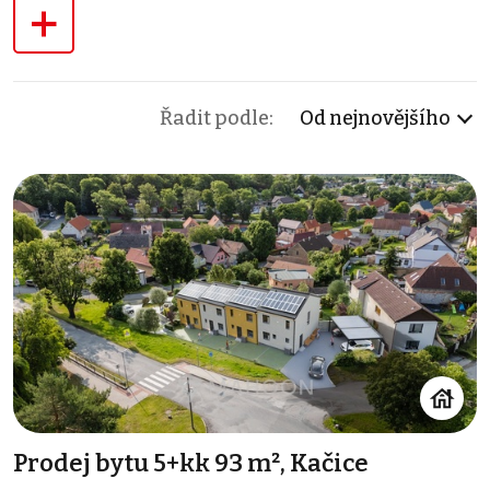
+
Řadit podle:
Od nejnovějšího
Prodej bytu 5+kk 93 m², Kačice