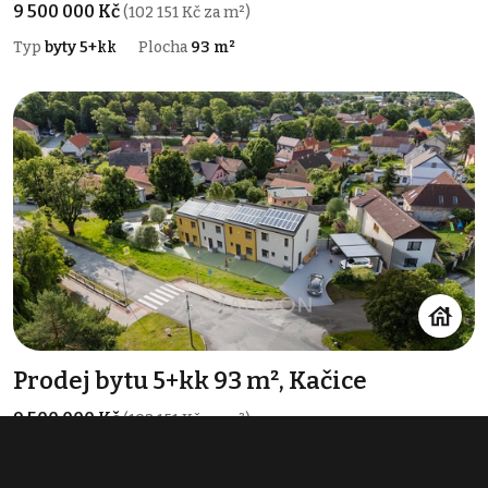
9 500 000 Kč
(102 151 Kč za m²)
Typ
byty 5+kk
Plocha
93 m²
Prodej bytu 5+kk 93 m², Kačice
9 500 000 Kč
(102 151 Kč za m²)
Typ
byty 5+kk
Plocha
93 m²