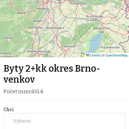
Leaflet
|
©
OpenStreetMap
Byty 2+kk okres Brno-
venkov
Počet inzerátů
6
Chci
Vyberte