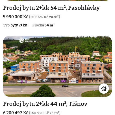
Prodej bytu 2+kk 54 m², Pasohlávky
5 990 000 Kč
(110 926 Kč za m²)
Typ
byty 2+kk
Plocha
54 m²
Prodej bytu 2+kk 44 m², Tišnov
6 200 497 Kč
(140 920 Kč za m²)