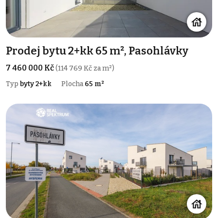
Prodej bytu 2+kk 65 m², Pasohlávky
7 460 000 Kč
(114 769 Kč za m²)
Typ
byty 2+kk
Plocha
65 m²