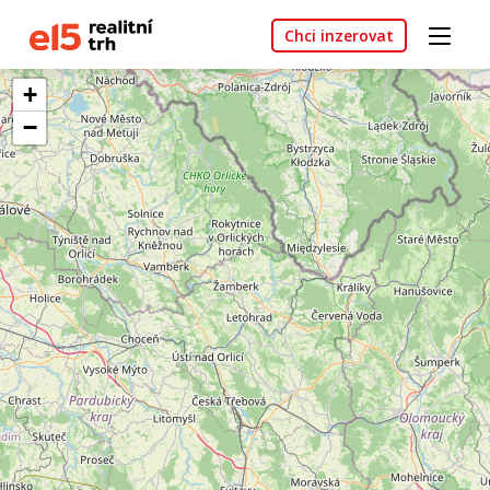
Chci inzerovat
+
−