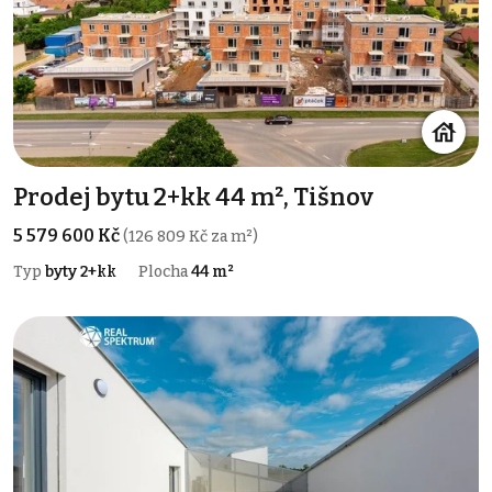
Prodej bytu 2+kk 44 m², Tišnov
5 579 600 Kč
(126 809 Kč za m²)
Typ
byty 2+kk
Plocha
44 m²