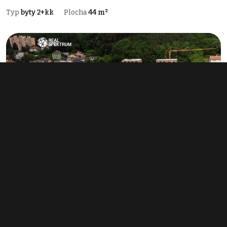
Typ
byty 2+kk
Plocha
44 m²
Prodej bytu 2+kk 50 m², Tišnov
6 662 864 Kč
(133 257 Kč za m²)
Typ
byty 2+kk
Plocha
50 m²