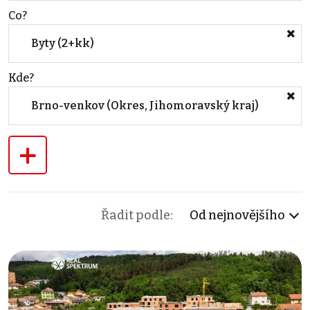
Co?
Byty (2+kk)
Kde?
Brno-venkov (Okres, Jihomoravský kraj)
+
Řadit podle:
Od nejnovějšího