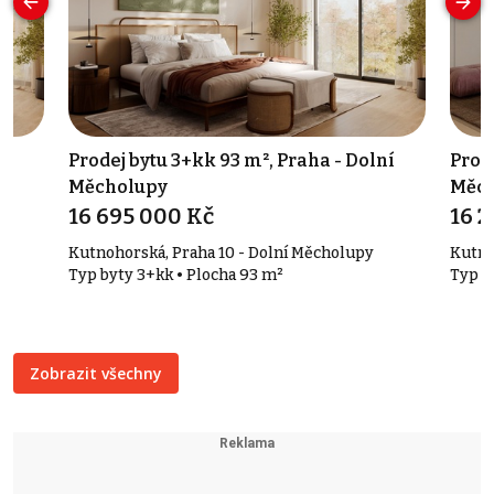
ní
Prodej bytu 3+kk 93 m², Praha - Dolní
Prode
Měcholupy
Měch
16 695 000 Kč
16 2
Kutnohorská, Praha 10 - Dolní Měcholupy
Kutno
Typ byty 3+kk • Plocha 93 m²
Typ b
Zobrazit všechny