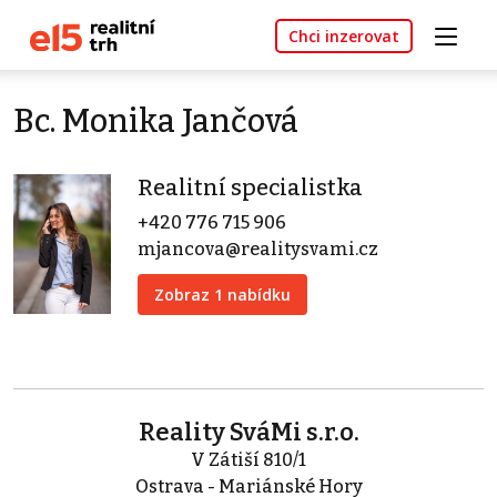
Chci inzerovat
Bc. Monika Jančová
Realitní specialistka
+420 776 715 906
mjancova@realitysvami.cz
Zobraz 1 nabídku
Reality SváMi s.r.o.
V Zátiší 810/1
Ostrava - Mariánské Hory