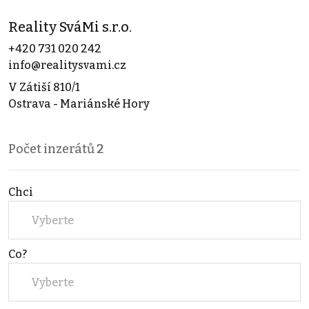
Reality SváMi s.r.o.
+420 731 020 242
info@realitysvami.cz
V Zátiší 810/1
Ostrava - Mariánské Hory
Počet inzerátů
2
Chci
Vyberte
Co?
Vyberte