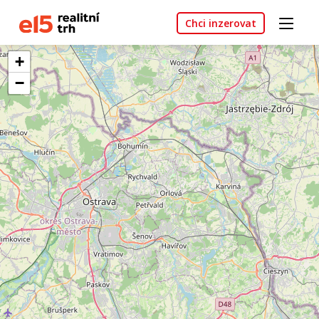
Chci inzerovat
+
−