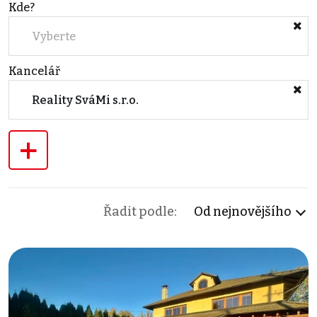
Kde?
Vyberte
Kancelář
Reality SváMi s.r.o.
+
Řadit podle:
Od nejnovějšího