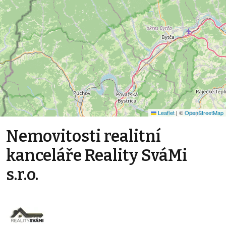
Leaflet
|
©
OpenStreetMap
Nemovitosti realitní
kanceláře Reality SváMi
s.r.o.