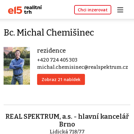
Chci inzerovat
Bc. Michal Chemišinec
rezidence
+420 724 405 303
michal.chemisinec@realspektrum.cz
Zobraz 21 nabídek
REAL SPEKTRUM, a.s. - hlavní kancelář
Brno
Lidická 718/77