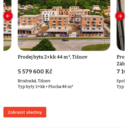
Prodej bytu 2+kk 44 m², Tišnov
Prode
Zábr
5 579 600 Kč
7 1
Brněnská, Tišnov
Spolk
Typ byty 2+kk • Plocha 44 m²
Typ b
Zobrazit všechny