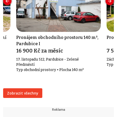
umí
Pronájem obchodního prostoru 140 m²,
Prod
Pardubice I
16 900 Kč za měsíc
7 5
17. listopadu 512, Pardubice - Zelené
Záchlu
Předměstí
Typ r
Typ obchodní prostory • Plocha 140 m²
Zobrazit všechny