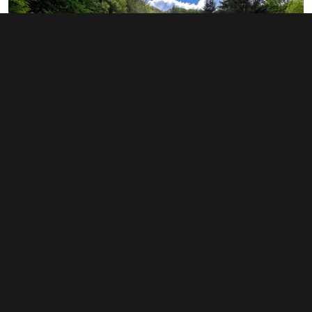
Prodej restaurace 16 967 m², Záchlumí
7 500 000 Kč
(442 Kč za m²)
Typ
restaurace
Plocha
16 967 m²
Obchodní podmínky
Pravidla inzerce