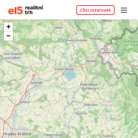
Chci inzerovat
+
−