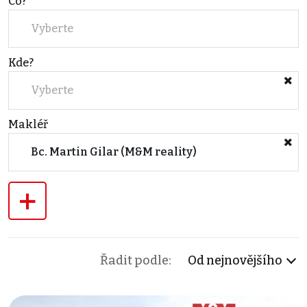
Co?
Vyberte
Kde?
Vyberte
Makléř
Bc. Martin Gilar (M&M reality)
+
Řadit podle:
Od nejnovějšího