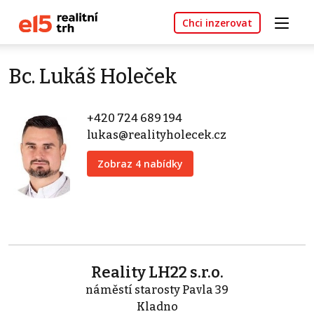
Chci inzerovat
Bc. Lukáš Holeček
+420 724 689 194
lukas@realityholecek.cz
Zobraz 4 nabídky
Reality LH22 s.r.o.
náměstí starosty Pavla 39
Kladno