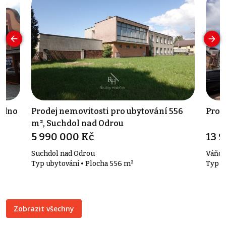
ladno
Prodej nemovitosti pro ubytování 556
Prod
m², Suchdol nad Odrou
5 990 000 Kč
13 
Suchdol nad Odrou
Váňov
Typ ubytování • Plocha 556 m²
Typ č
Zobrazit všechny