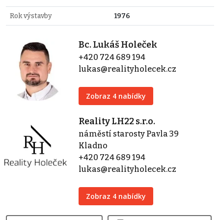
Rok výstavby
1976
Bc. Lukáš Holeček
+420 724 689 194
lukas@realityholecek.cz
Zobraz 4 nabídky
Reality LH22 s.r.o.
náměstí starosty Pavla 39
Kladno
+420 724 689 194
lukas@realityholecek.cz
Zobraz 4 nabídky