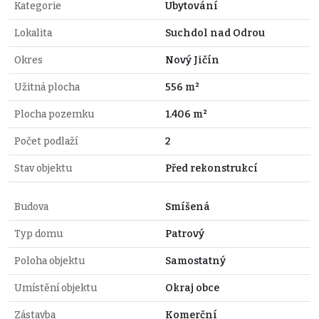
Kategorie
Ubytování
Lokalita
Suchdol nad Odrou
Okres
Nový Jičín
Užitná plocha
556 m²
Plocha pozemku
1.406 m²
Počet podlaží
2
Stav objektu
Před rekonstrukcí
Budova
Smíšená
Typ domu
Patrový
Poloha objektu
Samostatný
Umístění objektu
Okraj obce
Zástavba
Komerční