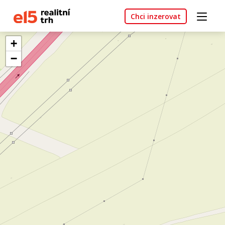
Chci inzerovat
+
−