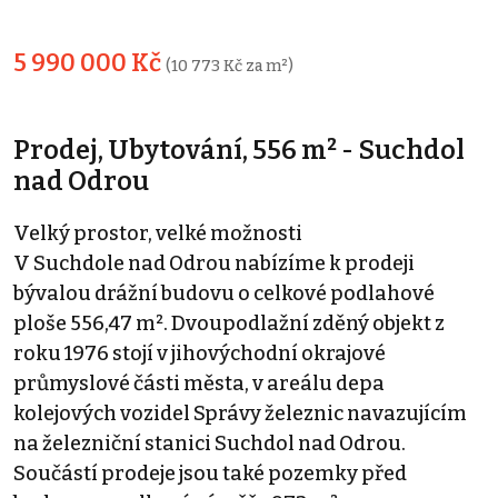
5 990 000 Kč
(10 773 Kč za m²)
Prodej, Ubytování, 556 m² - Suchdol
nad Odrou
Velký prostor, velké možnosti
V Suchdole nad Odrou nabízíme k prodeji
bývalou drážní budovu o celkové podlahové
ploše 556,47 m². Dvoupodlažní zděný objekt z
roku 1976 stojí v jihovýchodní okrajové
průmyslové části města, v areálu depa
kolejových vozidel Správy železnic navazujícím
na železniční stanici Suchdol nad Odrou.
Součástí prodeje jsou také pozemky před