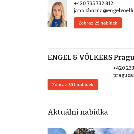
+420 735 732 812
jana.zhorna@engelvoelk
Zobraz 25 nabídek
ENGEL & VÖLKERS Pragu
+420 233
praguea
Zobraz 351 nabídek
Aktuální nabídka