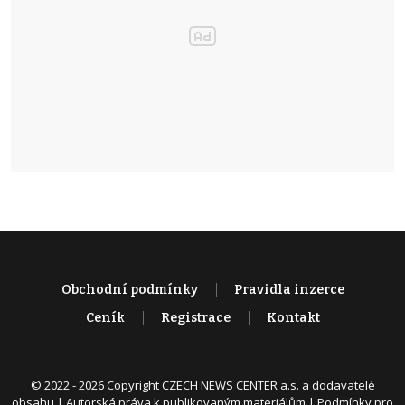
Obchodní podmínky
Pravidla inzerce
Ceník
Registrace
Kontakt
© 2022 - 2026 Copyright CZECH NEWS CENTER a.s. a dodavatelé
obsahu |
Autorská práva k publikovaným materiálům
|
Podmínky pro