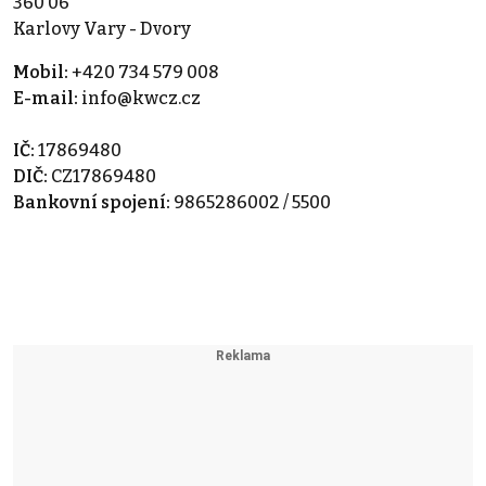
360 06
Karlovy Vary - Dvory
Mobil:
+420 734 579 008
E-mail:
info@kwcz.cz
IČ:
17869480
DIČ:
CZ17869480
Bankovní spojení:
9865286002 / 5500