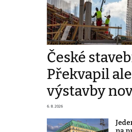
České staveb
Překvapil al
výstavby no
6. 8. 2026
Jede
na p