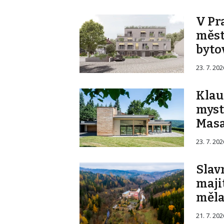
V Pr
měst
byto
23. 7. 202
Klau
myste
Masa
23. 7. 202
Slav
majit
měla
21. 7. 202