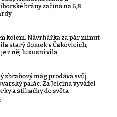
iborské brány začíná na 6,8
ardy
jen kolem. Návrhářka za pár minut
ila starý domek v Čakovicích,
je z něj luxusní vila
ý zbraňový mág prodává svůj
ovarský palác. Za Jelcina vyvážel
rky a stíhačky do světa
6