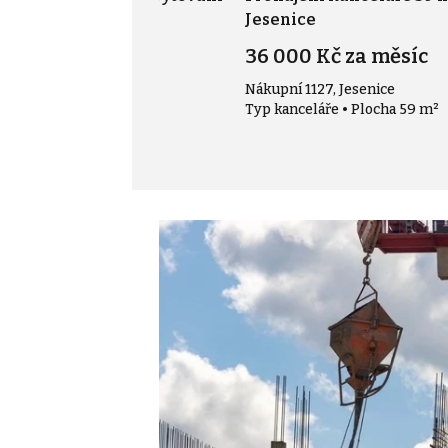
², Desná II
Jesenice
0 000 Kč
36 000 Kč za měsíc
77, Desná II
Nákupní 1127, Jesenice
ytování • Plocha 270 m²
Typ kanceláře • Plocha 59 m²