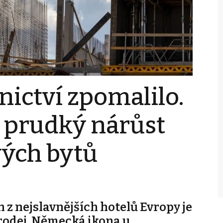
nictví zpomalilo.
e prudký nárůst
vých bytů
n z nejslavnějších hotelů Evropy je
rodej. Německá ikona u