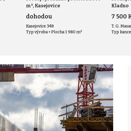
m², Kasejovice
Kladno
dohodou
7 500 
Kasejovice 348
T. G. Masa
Typ výroba • Plocha 1 980 m²
Typ kance