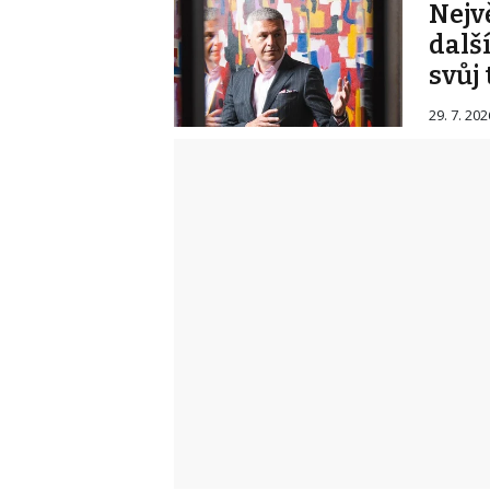
Nejv
dalš
svůj 
29. 7. 202