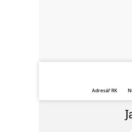
Adresář RK
N
J