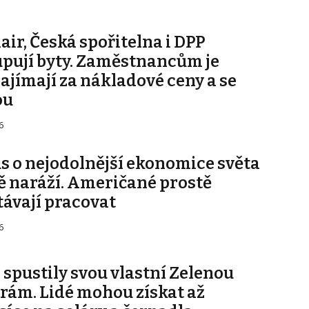
air, Česká spořitelna i DPP
pují byty. Zaměstnancům je
ajímají za nákladové ceny a se
ou
6
s o nejodolnější ekonomice světa
ě naráží. Američané prostě
távají pracovat
6
 spustily svou vlastní Zelenou
rám. Lidé mohou získat až