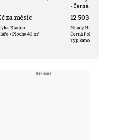
- Černá Pole
Kč za měsíc
12 503 Kč za měsíc
ryka, Kladno
Milady Horákové 1957/13, Brno -
láře • Plocha 40 m²
Černá Pole
Typ kanceláře • Plocha 35 m²