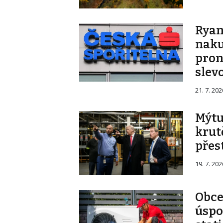
Ryan
naku
pron
slev
21. 7. 202
Mýtu
krut
přes
19. 7. 202
Obce
úspo