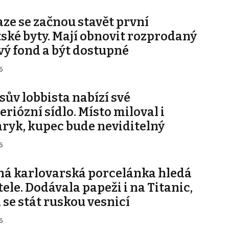
aze se začnou stavět první
ské byty. Mají obnovit rozprodaný
vý fond a být dostupné
6
sův lobbista nabízí své
riózní sídlo. Místo miloval i
ryk, kupec bude neviditelný
6
ná karlovarská porcelánka hledá
ele. Dodávala papeži i na Titanic,
 se stát ruskou vesnicí
6