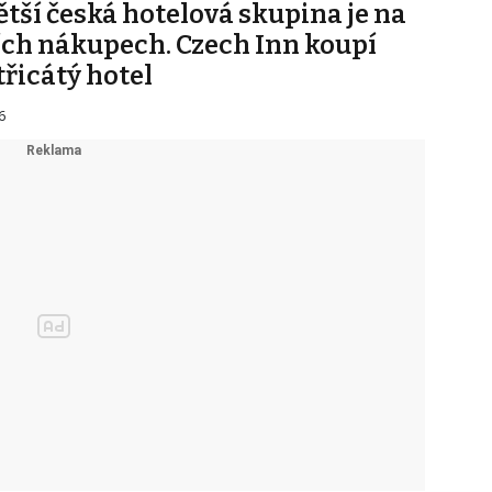
ětší česká hotelová skupina je na
ích nákupech. Czech Inn koupí
třicátý hotel
6