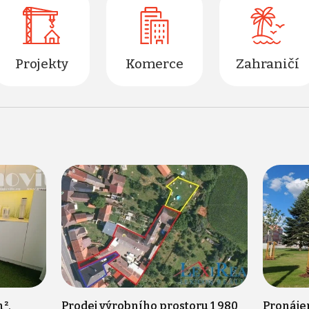
Projekty
Komerce
Zahraničí
²,
Prodej výrobního prostoru 1 980
Pronáje