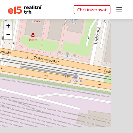
Chci inzerovat
+
−