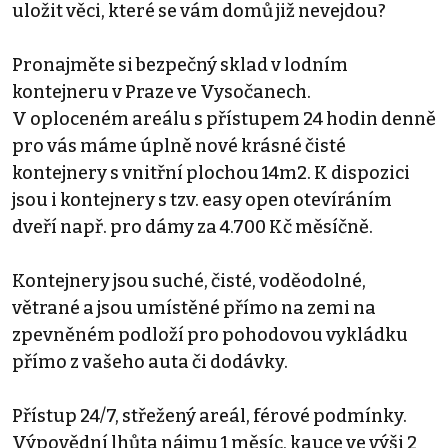
uložit věci, které se vám domů již nevejdou?
Pronajměte si bezpečný sklad v lodním
kontejneru v Praze ve Vysočanech.
V oploceném areálu s přístupem 24 hodin denně
pro vás máme úplně nové krásné čisté
kontejnery s vnitřní plochou 14m2. K dispozici
jsou i kontejnery s tzv. easy open otevíráním
dveří např. pro dámy za 4.700 Kč měsíčně.
Kontejnery jsou suché, čisté, voděodolné,
větrané a jsou umístěné přímo na zemi na
zpevněném podloží pro pohodovou vykládku
přímo z vašeho auta či dodávky.
Přístup 24/7, střežený areál, férové podmínky.
Výpovědní lhůta nájmu 1 měsíc, kauce ve výši 2