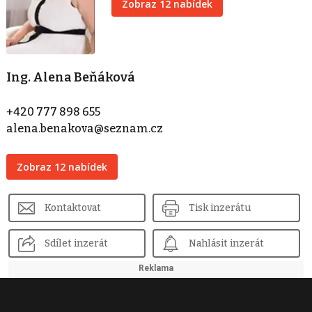
Zobraz 12 nabídek
Ing. Alena Beňáková
+420 777 898 655
alena.benakova@seznam.cz
Zobraz 12 nabídek
Kontaktovat
Tisk inzerátu
Sdílet inzerát
Nahlásit inzerát