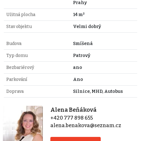
Prahy
Užitná plocha
14 m²
Stav objektu
Velmi dobrý
Budova
Smíšená
Typ domu
Patrový
Bezbariérový
ano
Parkování
Ano
Doprava
Silnice, MHD, Autobus
Alena Beňáková
+420 777 898 655
alena.benakova@seznam.cz