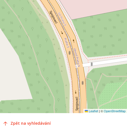
Leaflet
|
©
OpenStreetMap
Zpět na vyhledávání