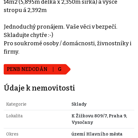
14m2 (5,895m délka x 2,350m šířka) a výšce
stropu á 2,392m
Jednoduchý pronájem. Vaše věci v bezpečí.
Skladujte chytře :-)
Pro soukromé osoby / domácnosti, živnostníky i
firmy.
PENB NEDODÁN
G
Údaje k nemovitosti
Kategorie
Sklady
Lokalita
K Žižkovu 809/7, Praha 9,
Vysočany
Okres
území Hlavního města