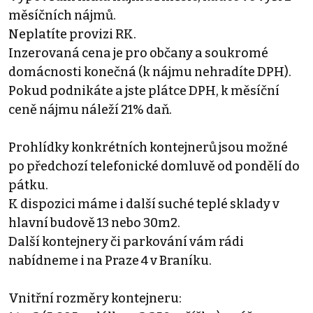
měsíčních nájmů.
Neplatíte provizi RK.
Inzerovaná cena je pro občany a soukromé
domácnosti konečná (k nájmu nehradíte DPH).
Pokud podnikáte a jste plátce DPH, k měsíční
ceně nájmu náleží 21% daň.
Prohlídky konkrétních kontejnerů jsou možné
po předchozí telefonické domluvě od pondělí do
pátku.
K dispozici máme i další suché teplé sklady v
hlavní budově 13 nebo 30m2.
Další kontejnery či parkování vám rádi
nabídneme i na Praze 4 v Braníku.
Vnitřní rozměry kontejneru: