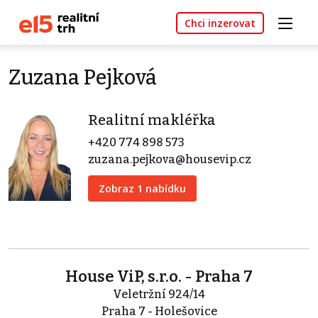
Chci inzerovat
Zuzana Pejková
Realitní makléřka
+420 774 898 573
zuzana.pejkova@housevip.cz
Zobraz 1 nabídku
House ViP, s.r.o. - Praha 7
Veletržní 924/14
Praha 7 - Holešovice