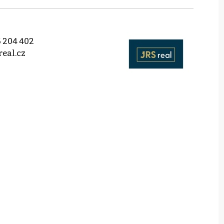
 204 402
real.cz