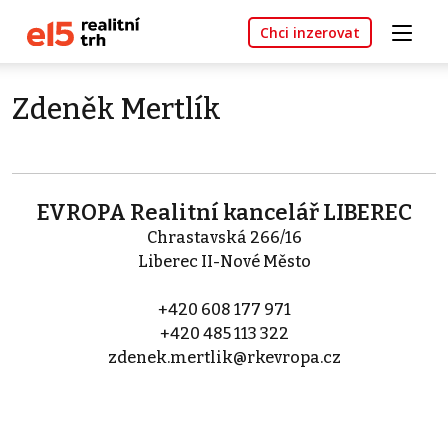
Chci inzerovat
Zdeněk Mertlík
EVROPA Realitní kancelář LIBEREC
Chrastavská 266/16
Liberec II-Nové Město
+420 608 177 971
+420 485 113 322
zdenek.mertlik@rkevropa.cz