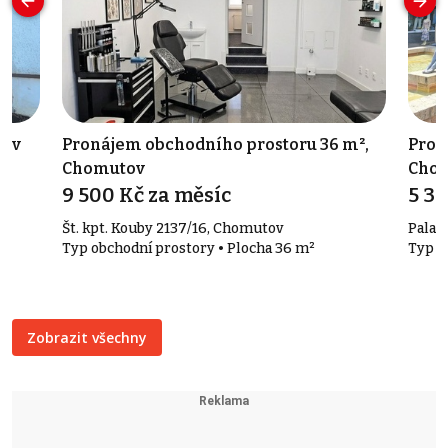
tov
Pronájem obchodního prostoru 36 m²,
Prod
Chomutov
Cho
9 500 Kč za měsíc
5 3
Št. kpt. Kouby 2137/16, Chomutov
Palac
Typ obchodní prostory • Plocha 36 m²
Typ o
Zobrazit všechny