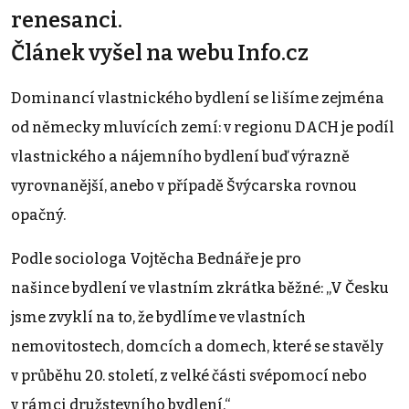
renesanci.
Článek vyšel na webu Info.cz
Dominancí vlastnického bydlení se lišíme zejména
od německy mluvících zemí: v regionu DACH je podíl
vlastnického a nájemního bydlení buď výrazně
vyrovnanější, anebo v případě Švýcarska rovnou
opačný.
Podle sociologa Vojtěcha Bednáře je pro
našince bydlení ve vlastním zkrátka běžné: „V Česku
jsme zvyklí na to, že bydlíme ve vlastních
nemovitostech, domcích a domech, které se stavěly
v průběhu 20. století, z velké části svépomocí nebo
v rámci družstevního bydlení.“