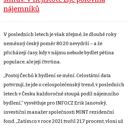
nájemníků
V posledních letech je však zřejmé, že dlouhé roky
neměnný český poměr 80:20 nevydrží – a že
přicházejí časy, kdy v nájmu nebude bydlet pětina
populace, ale její čtvrtina.
„Postoj Čechů k bydlení se mění. Celostátní data
potvrzují, že jde o celospolečenský trend, v posledních
letech v Česku každoročně stoupá podíl nájemního
bydlení,“ vysvětluje pro INFO.CZ Erik Janovský,
investiční manažer společnosti MINT rezidenční
fond. „Zatímco v roce 2021 tvořil 21,7 procent, vloni už