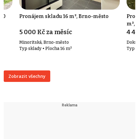
270
Pronájem skladu 16 m², Brno-město
Prod
m², 
5 000 Kč za měsíc
4 4
Minoritská, Brno-město
Doks
Typ sklady • Plocha 16 m²
Typ u
Zobrazit všechny