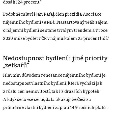
dosáhl 24 procent.“
Podobně mluví i Jan Rafaj, člen prezidia Asociace
nájemního bydlení (ANB): „Nastartovaný větší zájem
o nájemní bydlení se stane trvalým trendem a v roce
2030 může bydlet v ČR v nájmu kolem 25 procent lidí.“
Nedostupnost bydlení i jiné priority
„zetkařů“
Hlavním důvodem renesance nájemního bydlení je
nedostupnost vlastního bydlení, která vychází jak
z růstu cen nemovitostí, tak i z dražších hypoték.
A když se to vše sečte, data ukazují, že Češi za
průměrné vlastní bydlení zaplatí 14,9 ročních platů –