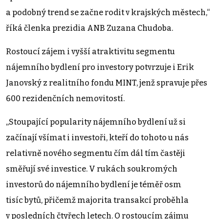
a podobný trend se začne rodit v krajských městech,“
říká členka prezidia ANB Zuzana Chudoba.
Rostoucí zájem i vyšší atraktivitu segmentu
nájemního bydlení pro investory potvrzuje i Erik
Janovský z realitního fondu MINT, jenž spravuje přes
600 rezidenčních nemovitostí.
„Stoupající popularity nájemního bydlení už si
začínají všímat i investoři, kteří do tohoto u nás
relativně nového segmentu čím dál tím častěji
směřují své investice. V rukách soukromých
investorů do nájemního bydlení je téměř osm
tisíc bytů, přičemž majorita transakcí proběhla
v posledních čtyřech letech. O rostoucím zájmu