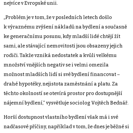
nejvíce v Evropské unii.
„Problém je v tom, že v posledních letech došlo
k výraznému zvýšení nákladů na bydlení a současně
ke generačnímu posunu, kdy mladší lidé chtějí žít
sami, ale stávající nemovitosti jsou obsazeny jejich
rodiči. Takže vzniká nedostatek a kvůli velkému
množství vnějších negativ se i velmi omezila
možnost mladších lidí si své bydlení financovat –
drahé hypotéky, nejistota zaměstnání a platu. Za
těchto okolností se otevírá prostor pro dostupnější
nájemní bydlení,“ vysvětluje sociolog Vojtěch Bednář.
Horší dostupnost vlastního bydlení však má i své
nadčasové příčiny, například v tom, že dnes je běžné si