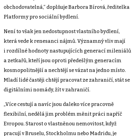
obchodovatelná,“ doplňuje Barbora Bírová, ředitelka
Platformy pro sociální bydlení.
Není to však jen nedostupnost vlastního bydlení,
která vede k renesanci nájmů. Významný vliv mají
i rozdílné hodnoty nastupujících generací mileniálů
a zetkařů, kteří jsou oproti předešlým generacím
kosmopolitnější a nechtějí se vázat na jedno místo.
Mladí lidé častěji chtějí pracovat ze zahraničí, stát se
digitálními nomády, žít v zahraničí.
„Více cestují a navíc jsou daleko více pracovně
flexibilní, nedělá jim problém měnit práci napříč
Evropou. Starost o vlastněnou nemovitost, když
pracují v Bruselu, Stockholmu nebo Madridu, je