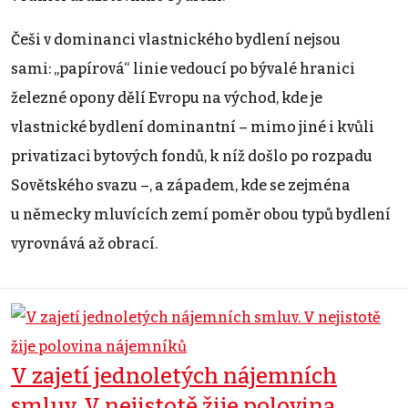
Češi v dominanci vlastnického bydlení nejsou
sami: „papírová“ linie vedoucí po bývalé hranici
železné opony dělí Evropu na východ, kde je
vlastnické bydlení dominantní – mimo jiné i kvůli
privatizaci bytových fondů, k níž došlo po rozpadu
Sovětského svazu –, a západem, kde se zejména
u německy mluvících zemí poměr obou typů bydlení
vyrovnává až obrací.
V zajetí jednoletých nájemních
smluv. V nejistotě žije polovina