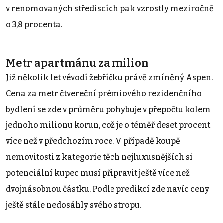
v renomovaných střediscích pak vzrostly meziročně
o 3,8 procenta.
Metr apartmánu za milion
Již několik let vévodí žebříčku právě zmíněný Aspen.
Cena za metr čtvereční prémiového rezidenčního
bydlení se zde v průměru pohybuje v přepočtu kolem
jednoho milionu korun, což je o téměř deset procent
více než v předchozím roce. V případě koupě
nemovitosti z kategorie těch nejluxusnějších si
potenciální kupec musí připravit ještě více než
dvojnásobnou částku. Podle predikcí zde navíc ceny
ještě stále nedosáhly svého stropu.