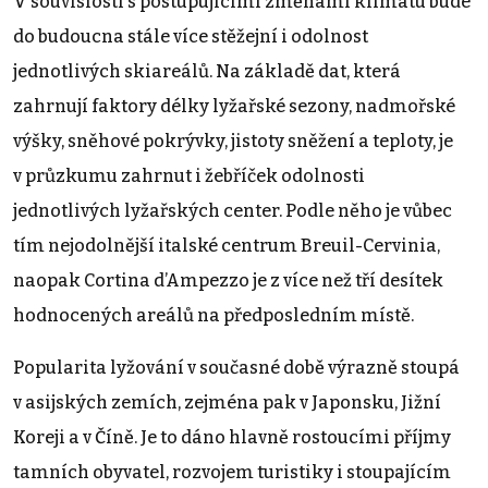
V souvislosti s postupujícími změnami klimatu bude
do budoucna stále více stěžejní i odolnost
jednotlivých skiareálů. Na základě dat, která
zahrnují faktory délky lyžařské sezony, nadmořské
výšky, sněhové pokrývky, jistoty sněžení a teploty, je
v průzkumu zahrnut i žebříček odolnosti
jednotlivých lyžařských center. Podle něho je vůbec
tím nejodolnější italské centrum Breuil-Cervinia,
naopak Cortina d’Ampezzo je z více než tří desítek
hodnocených areálů na předposledním místě.
Popularita lyžování v současné době výrazně stoupá
v asijských zemích, zejména pak v Japonsku, Jižní
Koreji a v Číně. Je to dáno hlavně rostoucími příjmy
tamních obyvatel, rozvojem turistiky i stoupajícím