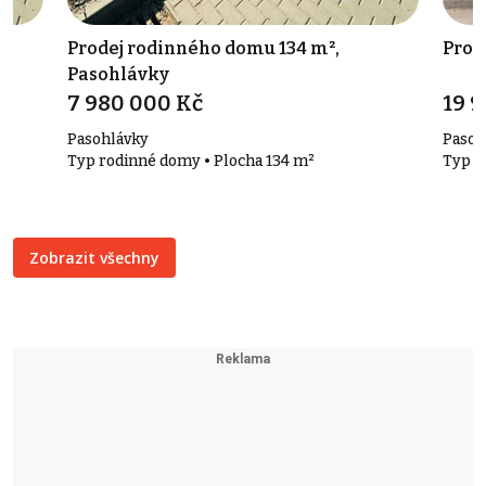
Prodej rodinného domu 134 m²,
Prod
Pasohlávky
7 980 000 Kč
19 
Pasohlávky
Pasoh
Typ rodinné domy • Plocha 134 m²
Typ vi
Zobrazit všechny