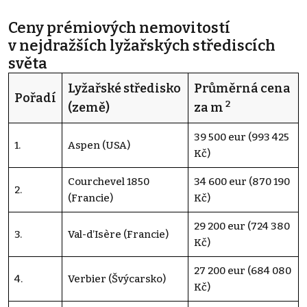
Ceny prémiových nemovitostí
v nejdražších lyžařských střediscích
světa
Lyžařské středisko
Průměrná cena
Pořadí
2
(země)
za m
39 500 eur (993 425
1.
Aspen (USA)
Kč)
Courchevel 1850
34 600 eur (870 190
2.
(Francie)
Kč)
29 200 eur (724 380
3.
Val-d’Isère (Francie)
Kč)
27 200 eur (684 080
4.
Verbier (Švýcarsko)
Kč)