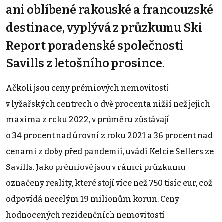
ani oblíbené rakouské a francouzské
destinace, vyplývá z průzkumu Ski
Report poradenské společnosti
Savills z letošního prosince.
Ačkoli jsou ceny prémiových nemovitostí
v lyžařských centrech o dvě procenta nižší než jejich
maxima z roku 2022, v průměru zůstávají
o 34 procent nad úrovní z roku 2021 a 36 procent nad
cenami z doby před pandemií, uvádí Kelcie Sellers ze
Savills. Jako prémiové jsou v rámci průzkumu
označeny reality, které stojí více než 750 tisíc eur, což
odpovídá necelým 19 milionům korun. Ceny
hodnocených rezidenčních nemovitostí