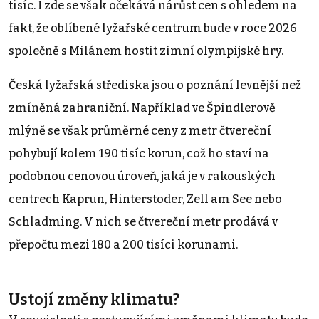
tisíc. I zde se však očekává nárůst cen s ohledem na
fakt, že oblíbené lyžařské centrum bude v roce 2026
společně s Milánem hostit zimní olympijské hry.
Česká lyžařská střediska jsou o poznání levnější než
zmíněná zahraniční. Například ve Špindlerově
mlýně se však průměrné ceny z metr čtvereční
pohybují kolem 190 tisíc korun, což ho staví na
podobnou cenovou úroveň, jaká je v rakouských
centrech Kaprun, Hinterstoder, Zell am See nebo
Schladming. V nich se čtvereční metr prodává v
přepočtu mezi 180 a 200 tisíci korunami.
Ustojí změny klimatu?