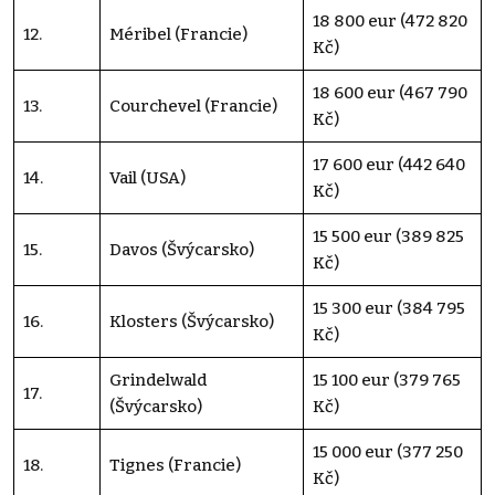
18 800 eur (472 820
12.
Méribel (Francie)
Kč)
18 600 eur (467 790
13.
Courchevel (Francie)
Kč)
17 600 eur (442 640
14.
Vail (USA)
Kč)
15 500 eur (389 825
15.
Davos (Švýcarsko)
Kč)
15 300 eur (384 795
16.
Klosters (Švýcarsko)
Kč)
Grindelwald
15 100 eur (379 765
17.
(Švýcarsko)
Kč)
15 000 eur (377 250
18.
Tignes (Francie)
Kč)