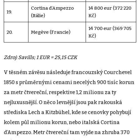
Cortina d’Ampezzo
14 800 eur (372 220
19.
(Itálie)
Kč)
14 700 eur (369 705
20.
Megève (Francie)
Kč)
Zdroj: Savills; 1 EUR = 25,15 CZK
V těsném závěsu následuje francouzský Courchevel
1850 s průměrnými cenami necelých 900 tisíc korun
za metr čtvereční, respektive 1,2 milionu za ty
nejluxusnější. O něco levnější jsou pak rakouská
střediska Lech a Kitzbühel, kde se cenovky pohybují
kolem půl milionu korun, nebo italská Cortina
d’Ampezzo. Metr čtvereční tam vyjde na zhruba 370