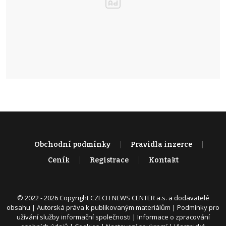
Obchodní podmínky
Pravidla inzerce
Ceník
Registrace
Kontakt
© 2022 - 2026 Copyright CZECH NEWS CENTER a.s. a dodavatelé
obsahu |
Autorská práva k publikovaným materiálům
|
Podmínky pro
užívání služby informační společnosti
|
Informace o zpracování