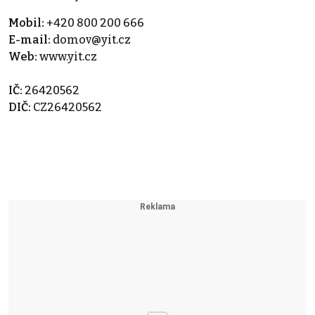
Mobil:
+420 800 200 666
E-mail:
domov@yit.cz
Web:
www.yit.cz
IČ:
26420562
DIČ:
CZ26420562