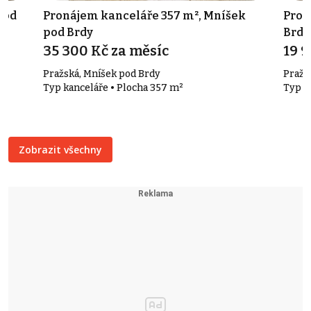
pod
Pronájem kanceláře 357 m², Mníšek
Pron
pod Brdy
Brdy
35 300 Kč za měsíc
19 9
Pražská, Mníšek pod Brdy
Pražs
Typ kanceláře • Plocha 357 m²
Typ s
Zobrazit všechny