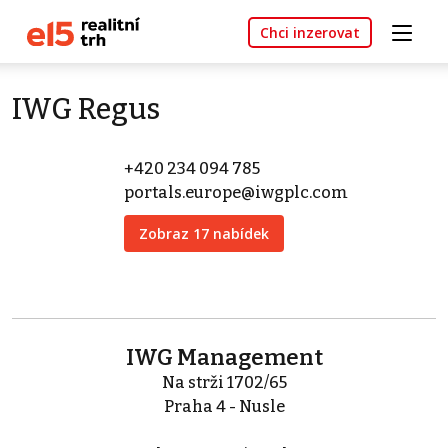
Chci inzerovat
IWG Regus
+420 234 094 785
portals.europe@iwgplc.com
Zobraz 17 nabídek
IWG Management
Na strži 1702/65
Praha 4 - Nusle