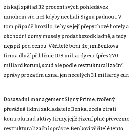
získají zpět až 32 procent svých pohledávek,
mnohem víc, než kdyby nechali Signu padnout. V
tom případě hrozilo, že by se její přepychové hotely a
obchodní domy musely prodat bezodkladně, a tedy
nejspíš pod cenou. Věřitelé tvrdí, že jim Benkova
firma dluží přibližně 10,8 miliardy eur (přes 270
miliard korun), soud ale podle restrukturalizační
zprávy prozatím uznal jen necelých 3,1 miliardy eur.
Dosavadní management Signy Prime, tvořený
převážně lidmi zakladatele Benka, zcela ztratí
kontrolu nad aktivy firmy, jejíž řízení plně převezme
restrukturalizační správce. Benkovi věřitelé tento