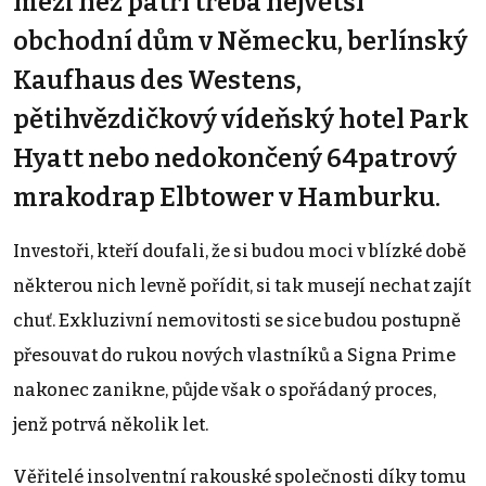
mezi než patří třeba největší
obchodní dům v Německu, berlínský
Kaufhaus des Westens,
pětihvězdičkový vídeňský hotel Park
Hyatt nebo nedokončený 64patrový
mrakodrap Elbtower v Hamburku.
Investoři, kteří doufali, že si budou moci v blízké době
některou nich levně pořídit, si tak musejí nechat zajít
chuť. Exkluzivní nemovitosti se sice budou postupně
přesouvat do rukou nových vlastníků a Signa Prime
nakonec zanikne, půjde však o spořádaný proces,
jenž potrvá několik let.
Věřitelé insolventní rakouské společnosti díky tomu