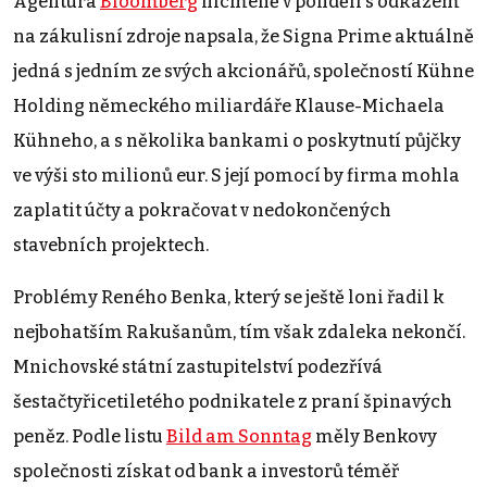
Agentura
Bloomberg
nicméně v pondělí s odkazem
na zákulisní zdroje napsala, že Signa Prime aktuálně
jedná s jedním ze svých akcionářů, společností Kühne
Holding německého miliardáře Klause-Michaela
Kühneho, a s několika bankami o poskytnutí půjčky
ve výši sto milionů eur. S její pomocí by firma mohla
zaplatit účty a pokračovat v nedokončených
stavebních projektech.
Problémy Reného Benka, který se ještě loni řadil k
nejbohatším Rakušanům, tím však zdaleka nekončí.
Mnichovské státní zastupitelství podezřívá
šestačtyřicetiletého podnikatele z praní špinavých
peněz. Podle listu
Bild am Sonntag
měly Benkovy
společnosti získat od bank a investorů téměř