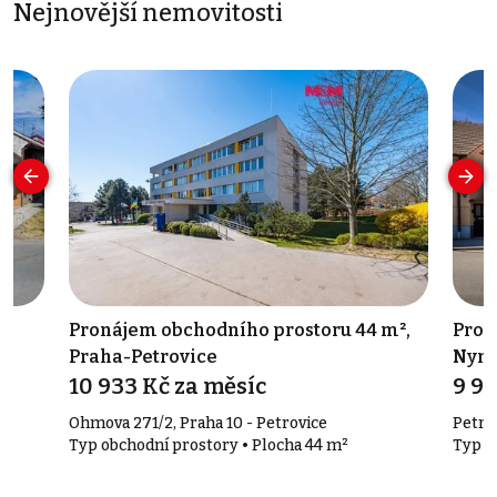
Nejnovější nemovitosti
,
Pronájem obchodního prostoru 44 m²,
Prod
Praha-Petrovice
Nym
10 933 Kč za měsíc
9 9
Ohmova 271/2, Praha 10 - Petrovice
Petra
Typ obchodní prostory • Plocha 44 m²
Typ č