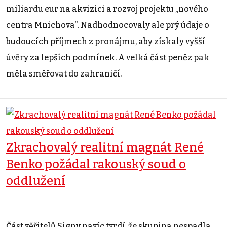
miliardu eur na akvizici a rozvoj projektu „nového
centra Mnichova“. Nadhodnocovaly ale prý údaje o
budoucích příjmech z pronájmu, aby získaly vyšší
úvěry za lepších podmínek. A velká část peněz pak
měla směřovat do zahraničí.
Zkrachovalý realitní magnát René
Benko požádal rakouský soud o
oddlužení
Část věřitelů Signy navíc tvrdí, že skupina nespadla