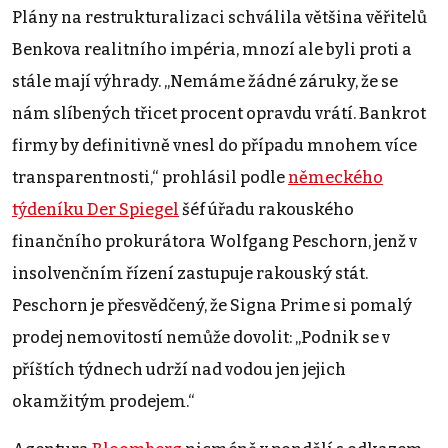
Plány na restrukturalizaci schválila většina věřitelů
Benkova realitního impéria, mnozí ale byli proti a
stále mají výhrady. „Nemáme žádné záruky, že se
nám slíbených třicet procent opravdu vrátí. Bankrot
firmy by definitivně vnesl do případu mnohem více
transparentnosti,“ prohlásil podle
německého
týdeníku Der Spiegel
šéf úřadu rakouského
finančního prokurátora Wolfgang Peschorn, jenž v
insolvenčním řízení zastupuje rakouský stát.
Peschorn je přesvědčený, že Signa Prime si pomalý
prodej nemovitostí nemůže dovolit: „Podnik se v
příštích týdnech udrží nad vodou jen jejich
okamžitým prodejem.“