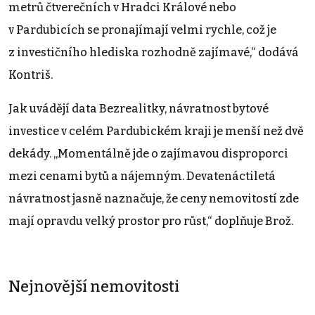
metrů čtverečních v Hradci Králové nebo
v Pardubicích se pronajímají velmi rychle, což je
z investičního hlediska rozhodně zajímavé,“ dodává
Kontriš.
Jak uvádějí data Bezrealitky, návratnost bytové
investice v celém Pardubickém kraji je menší než dvě
dekády. „Momentálně jde o zajímavou disproporci
mezi cenami bytů a nájemným. Devatenáctiletá
návratnost jasně naznačuje, že ceny nemovitostí zde
mají opravdu velký prostor pro růst,“ doplňuje Brož.
Nejnovější nemovitosti