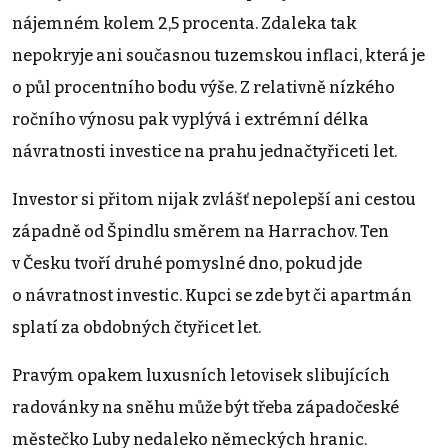
nájemném kolem 2,5 procenta. Zdaleka tak
nepokryje ani současnou tuzemskou inflaci, která je
o půl procentního bodu výše. Z relativně nízkého
ročního výnosu pak vyplývá i extrémní délka
návratnosti investice na prahu jednačtyřiceti let.
Investor si přitom nijak zvlášť nepolepší ani cestou
západně od Špindlu směrem na Harrachov. Ten
v Česku tvoří druhé pomyslné dno, pokud jde
o návratnost investic. Kupci se zde byt či apartmán
splatí za obdobných čtyřicet let.
Pravým opakem luxusních letovisek slibujících
radovánky na sněhu může být třeba západočeské
městečko Luby nedaleko německých hranic.