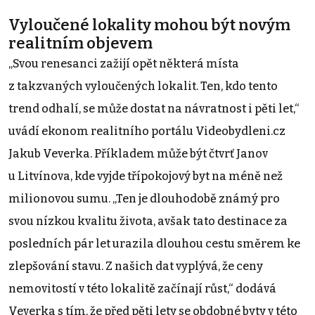
Vyloučené lokality mohou být novým
realitním objevem
„Svou renesanci zažijí opět některá místa
z takzvaných vyloučených lokalit. Ten, kdo tento
trend odhalí, se může dostat na návratnost i pěti let,“
uvádí ekonom realitního portálu Videobydleni.cz
Jakub Veverka. Příkladem může být čtvrť Janov
u Litvínova, kde vyjde třípokojový byt na méně než
milionovou sumu. „Ten je dlouhodobě známý pro
svou nízkou kvalitu života, avšak tato destinace za
posledních pár let urazila dlouhou cestu směrem ke
zlepšování stavu. Z našich dat vyplývá, že ceny
nemovitostí v této lokalitě začínají růst,“ dodává
Veverka s tím, že před pěti lety se obdobné byty v této