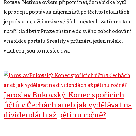
Rotava. Netřeba ovšem připomínat, že nabídka bytů
k prodeji i poptávka nájemníků po těchto lokalitách
je podstatně užší než ve větších městech. Zatímco tak
například byt v Praze zůstane do svého zobchodování
v nabídce portálu Sreality v průměru jeden měsíc,
v Lubech jsou to měsíce dva.
Jaroslav Bukovský: Konec spořicích
účtů v Čechách aneb jak vydělávat na
dividendách až pětinu ročně?