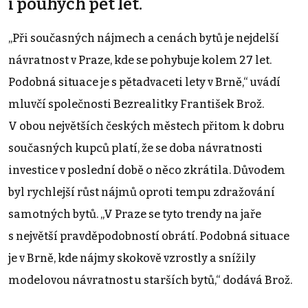
i pouhých pět let.
„Při současných nájmech a cenách bytů je nejdelší
návratnost v Praze, kde se pohybuje kolem 27 let.
Podobná situace je s pětadvaceti lety v Brně,“ uvádí
mluvčí společnosti Bezrealitky František Brož.
V obou největších českých městech přitom k dobru
současných kupců platí, že se doba návratnosti
investice v poslední době o něco zkrátila. Důvodem
byl rychlejší růst nájmů oproti tempu zdražování
samotných bytů. „V Praze se tyto trendy na jaře
s největší pravděpodobností obrátí. Podobná situace
je v Brně, kde nájmy skokově vzrostly a snížily
modelovou návratnost u starších bytů,“ dodává Brož.