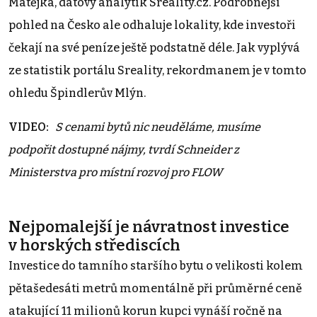
Matějka, datový analytik Sreality.cz. Podrobnější
pohled na Česko ale odhaluje lokality, kde investoři
čekají na své peníze ještě podstatně déle. Jak vyplývá
ze statistik portálu Sreality, rekordmanem je v tomto
ohledu Špindlerův Mlýn.
VIDEO:
S cenami bytů nic neuděláme, musíme
podpořit dostupné nájmy, tvrdí Schneider z
Ministerstva pro místní rozvoj pro FLOW
Nejpomalejší je návratnost investice
v horských střediscích
Investice do tamního staršího bytu o velikosti kolem
pětašedesáti metrů momentálně při průměrné ceně
atakující 11 milionů korun kupci vynáší ročně na