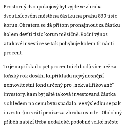
Prostorný dvoupokojový byt vyjde ve zhruba
dvoutisícovém městě na částku na prahu 830 tisíc
korun. Obratem se dá přitom pronajmout za částku
kolem devíti tisíc korun měsíčně. Roční výnos
z takové investice se tak pohybuje kolem třinácti
procent.
To je například o pět procentních bodů více než za
loňský rok dosáhl kupříkladu nejvýnosnější
nemovitostní fond určený pro „nekvalifikované“
investory, kam by ještě taková investovaná částka
s ohledem na cenu bytu spadala. Ve výsledku se pak
investorům vrátí peníze za zhruba osm let. Obdobný
příběh nabízí třeba nedaleké, podobně velké město