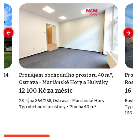
 624
Pronájem obchodního prostoru 40 m²,
Prod
Ostrava - Mariánské Hory a Hulváky
Rost
12 100 Kč za měsíc
16 
28. října 854/258, Ostrava - Mariánské Hory
Rosto
Typ obchodní prostory • Plocha 40 m²
Typ o
166 m