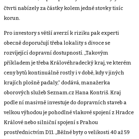
čtvrti nabízely za částky kolem jedné stovky tisíc
korun.
Pro investory s větší averzí k riziku pak experti
obecně doporučují třeba lokality s divoce se
rozvíjející dopravní dostupností. „Takovým
příkladem je třeba Královéhradecký kraj, ve kterém
ceny bytů kontinuálně rostly i v době, kdy v jiných
krajích plošně padaly,“ dodává, manažerka
oborových služeb Seznam.cz Hana Kontriš. Kraj
podle ní masivně investuje do dopravních staveb a
velkou výhodou je pohodlné vlakové spojení z Hradce
Králové nebo silniční spojení s Prahou
prostřednictvím D11. „Běžné byty o velikosti 40 až 59