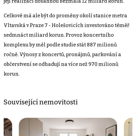
její realizaci dosáhnou bezmála 12 miliard korun.
Celkově má ale být do proměny okolí stanice metra
Vltavská v Praze 7 - Holešovicích investováno téměř
sedmnáct miliard korun. Provoz koncertního
komplexu by měl podle studie stát 887 milionů
ročně. Výnosy z koncertů, pronájmů, parkování a
občerstvení se odhadují na více než 970 milionů
korun.
Související nemovitosti