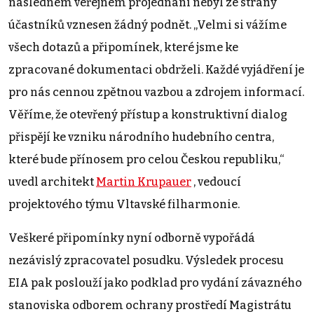
následném veřejném projednání nebyl ze strany
účastníků vznesen žádný podnět. „Velmi si vážíme
všech dotazů a připomínek, které jsme ke
zpracované dokumentaci obdrželi. Každé vyjádření je
pro nás cennou zpětnou vazbou a zdrojem informací.
Věříme, že otevřený přístup a konstruktivní dialog
přispějí ke vzniku národního hudebního centra,
které bude přínosem pro celou Českou republiku,“
uvedl architekt
Martin Krupauer
, vedoucí
projektového týmu Vltavské filharmonie.
Veškeré připomínky nyní odborně vypořádá
nezávislý zpracovatel posudku. Výsledek procesu
EIA pak poslouží jako podklad pro vydání závazného
stanoviska odborem ochrany prostředí Magistrátu