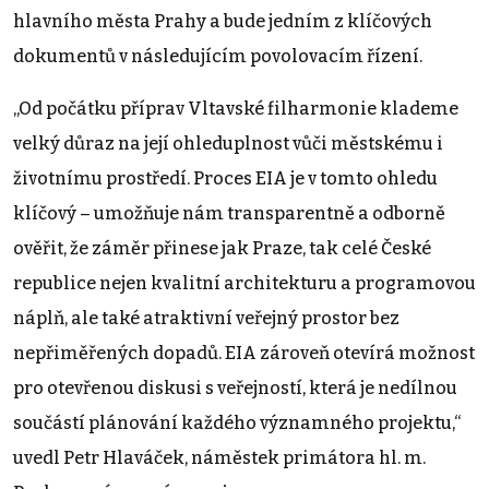
hlavního města Prahy a bude jedním z klíčových
dokumentů v následujícím povolovacím řízení.
„Od počátku příprav Vltavské filharmonie klademe
velký důraz na její ohleduplnost vůči městskému i
životnímu prostředí. Proces EIA je v tomto ohledu
klíčový – umožňuje nám transparentně a odborně
ověřit, že záměr přinese jak Praze, tak celé České
republice nejen kvalitní architekturu a programovou
náplň, ale také atraktivní veřejný prostor bez
nepřiměřených dopadů. EIA zároveň otevírá možnost
pro otevřenou diskusi s veřejností, která je nedílnou
součástí plánování každého významného projektu,“
uvedl Petr Hlaváček, náměstek primátora hl. m.