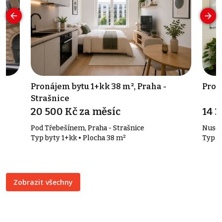
Pronájem bytu 1+kk 38 m², Praha -
Pron
Strašnice
20 500 Kč za měsíc
14 3
Pod Třebešínem, Praha - Strašnice
Nusel
Typ byty 1+kk • Plocha 38 m²
Typ k
Zobrazit všechny