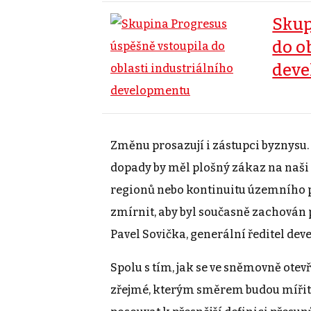
Skup
do o
dev
Změnu prosazují i zástupci byznysu.
dopady by měl plošný zákaz na naš
regionů nebo kontinuitu územního p
zmírnit, aby byl současně zachován 
Pavel Sovička, generální ředitel dev
Spolu s tím, jak se ve sněmovně otev
zřejmé, kterým směrem budou mířit.