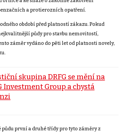
nů ornice a ke snaze o zákonné zakotvení
penzačních a protierozních opatření.
hodného období před platností zákazu. Pokud
nejkvalitnější půdy pro stavbu nemovitostí,
ento záměr vydáno do pěti let od platnosti novely,
ku.
stiční skupina DRFG se mění na
 Investment Group a chystá
nzi
 půdu první a druhé třídy pro tyto záměry z