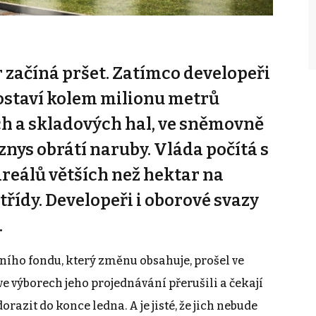
r začíná pršet. Zatímco developeři
staví kolem milionu metrů
h a skladových hal, ve sněmovně
yznys obrátí naruby. Vláda počítá s
reálů větších než hektar na
. třídy. Developeři i oborové svazy
.
ho fondu, který změnu obsahuje, prošel ve
 výborech jeho projednávání přerušili a čekají
azit do konce ledna. A je jisté, že jich nebude