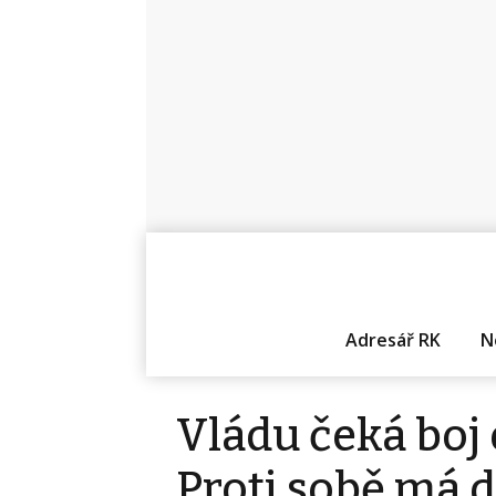
Adresář RK
N
Vládu čeká boj 
Proti sobě má d