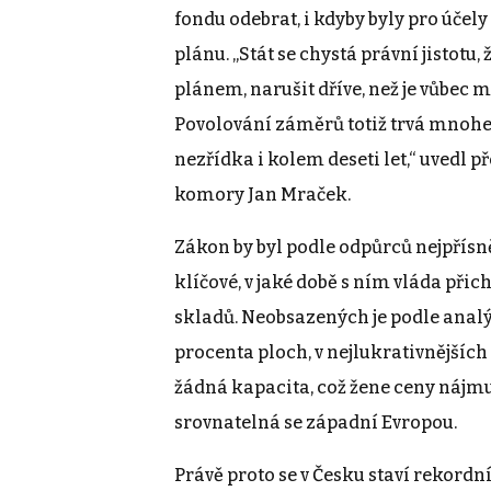
fondu odebrat, i kdyby byly pro úče
plánu. „Stát se chystá právní jistot
plánem, narušit dříve, než je vůbec
Povolování záměrů totiž trvá mnohem 
nezřídka i kolem deseti let,“ uvedl 
komory Jan Mraček.
Zákon by byl podle odpůrců nejpřísně
klíčové, v jaké době s ním vláda přic
skladů. Neobsazených je podle analý
procenta ploch, v nejlukrativnějších
žádná kapacita, což žene ceny nájmu
srovnatelná se západní Evropou.
Právě proto se v Česku staví rekor