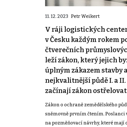
11. 12. 2023
Petr Weikert
V ráji logistických cente
v Česku každým rokem po
čtverečních průmyslovýc
leží zákon, který jejich b
úplným zákazem stavby a
nejkvalitnější půdě I. a II
začínají zákon ostřelovat
Zákon o ochraně zemědělského půdní
sněmovně prvním čtením. Poslanci ve
na pozměňovací návrhy, které mají dor