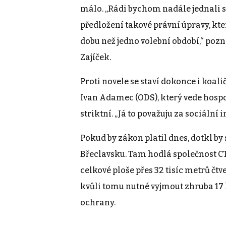
málo. „Rádi bychom nadále jednali s 
předložení takové právní úpravy, kte
dobu než jedno volební období,“ p
Zajíček.
Proti novele se staví dokonce i koali
Ivan Adamec (ODS), který vede hospo
striktní. „Já to považuju za sociální i
Pokud by zákon platil dnes, dotkl b
Břeclavsku. Tam hodlá společnost CTP
celkové ploše přes 32 tisíc metrů č
kvůli tomu nutné vyjmout zhruba 17 h
ochrany.