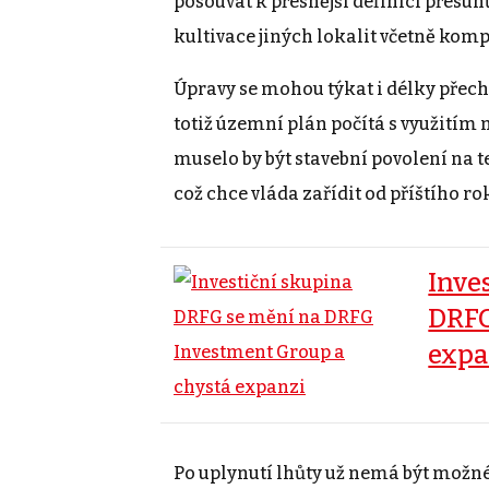
posouvat k přesnější definici přesu
kultivace jiných lokalit včetně kom
Úpravy se mohou týkat i délky přec
totiž územní plán počítá s využitím 
muselo by být stavební povolení na t
což chce vláda zařídit od příštího ro
Inve
DRFG
expa
Po uplynutí lhůty už nemá být možné