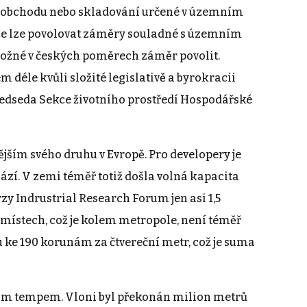
ly obchodu nebo skladování určené v územním
u, že lze povolovat záměry souladné s územním
 možné v českých poměrech záměr povolit.
déle kvůli složité legislativě a byrokracii
předseda Sekce životního prostředí Hospodářské
jším svého druhu v Evropě. Pro developery je
hází. V zemi téměř totiž došla volná kapacita
zy Indrustrial Research Forum jen asi 1,5
 místech, což je kolem metropole, není téměř
 ke 190 korunám za čtvereční metr, což je suma
dním tempem. Vloni byl překonán milion metrů