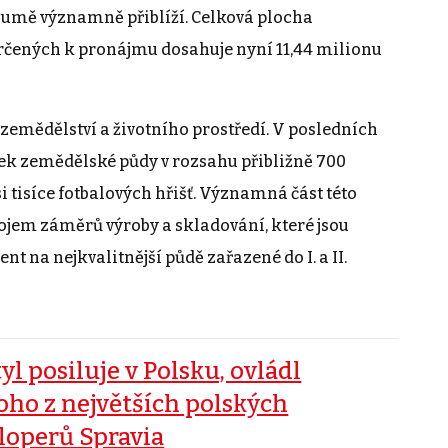
o sumě významně přiblíží. Celková plocha
čených k pronájmu dosahuje nyní 11,44 milionu
zemědělství a životního prostředí. V posledních
tek zemědělské půdy v rozsahu přibližně 700
i tisíce fotbalových hřišť. Významná část této
vojem záměrů výroby a skladování, které jsou
t na nejkvalitnější půdě zařazené do I. a II.
yl posiluje v Polsku, ovládl
oho z největších polských
loperů Spravia