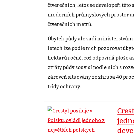
čtverečních, letos se developeři tét
moderních průmyslových prostor ur
čtverečních metrů.
Úbytek půdy ale vadí ministerstvům 
letech lze podle nich pozorovat úby
hektarů ročně, což odpovídá ploše as
ztráty půdy souvisí podle nich s roz
zároveň situovány ze zhruba 40 procen
třídy ochrany.
Crest
jedn
deve