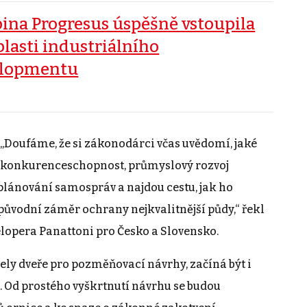
ina Progresus úspěšně vstoupila
blasti industriálního
elopmentu
 „Doufáme, že si zákonodárci včas uvědomí, jaké
i konkurenceschopnost, průmyslový rozvoj
lánování samospráv a najdou cestu, jak ho
původní záměr ochrany nejkvalitnější půdy,“ řekl
elopera Panattoni pro Česko a Slovensko.
řely dveře pro pozměňovací návrhy, začíná být i
 Od prostého vyškrtnutí návrhu se budou