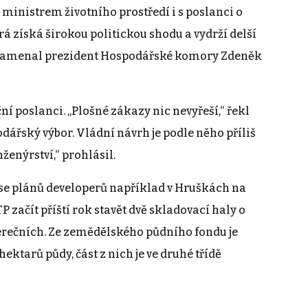
ministrem životního prostředí i s poslanci o
rá získá širokou politickou shodu a vydrží delší
oznamenal prezident Hospodářské komory Zdeněk
ční poslanci. „Plošné zákazy nic nevyřeší,“ řekl
dářský výbor. Vládní návrh je podle něho příliš
nženýrství,“ prohlásil.
y se plánů developerů například v Hruškách na
 začít příští rok stavět dvě skladovací haly o
tverečních. Ze zemědělského půdního fondu je
ektarů půdy, část z nich je ve druhé třídě