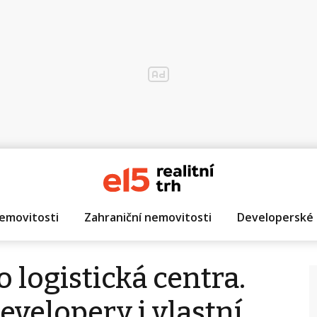
emovitosti
Zahraniční nemovitosti
Developerské 
o logistická centra.
evelopery i vlastní