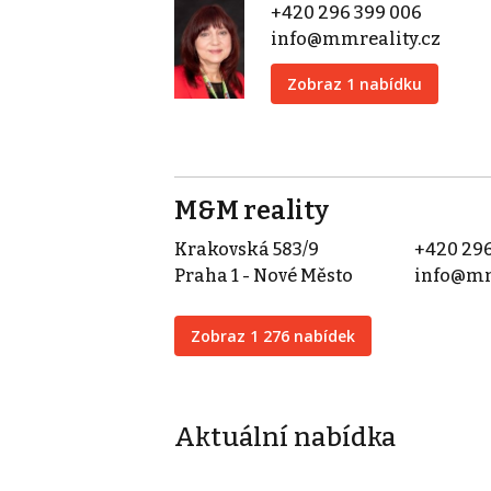
+420 296 399 006
info@mmreality.cz
Zobraz 1 nabídku
M&M reality
Krakovská 583/9
+420 296
Praha 1 - Nové Město
info@mm
Zobraz 1 276 nabídek
Aktuální nabídka