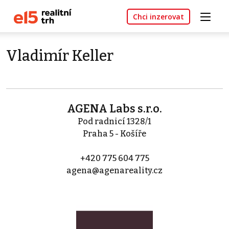
Chci inzerovat
Vladimír Keller
AGENA Labs s.r.o.
Pod radnicí 1328/1
Praha 5 - Košíře
+420 775 604 775
agena@agenareality.cz