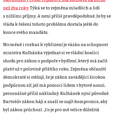
než dva roky.
Týká se to zejména mladších a lidí
s nižšími příjmy. A není příliš pravděpodobné, že by se
vláda k řešení tohoto problému dostala ještě do
konce svého mandátu.
Nicméně i rozkaz k vyklizení je vázán na schopnost
ministra Kulhánka vyjednat si ve vládní koalici
shodu pro zákon o podpoře v bydlení, který má začít
platit už v polovině příštího roku. Zejména občanští
demokraté si stěžují, že je zákon zavádějící širokou
podpůrnou síť, jež má pomoci lidem v bytové nouzi,
personálně příliš nákladný. Kulhánek nyní původně
Bartošův zákon hájí a snaží se najít kompromis, aby
byl zákon průchozí. „Co je pro mě velice důležitá