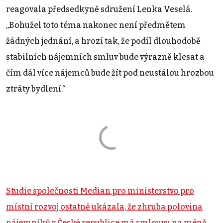
reagovala předsedkyně sdružení Lenka Veselá.
„Bohužel toto téma nakonec není předmětem
žádných jednání, a hrozí tak, že podíl dlouhodobě
stabilních nájemních smluv bude výrazně klesat a
čím dál více nájemců bude žít pod neustálou hrozbou
ztráty bydlení.“
Studie společnosti Median pro ministerstvo pro
místní rozvoj ostatně ukázala, že zhruba polovina
nájemníků v České republice má smlouvu na méně