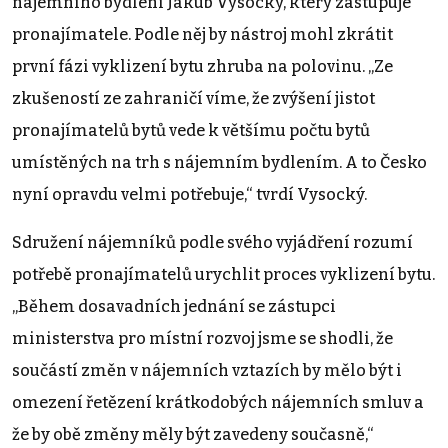
nájemního bydlení Jakub Vysocký, který zastupuje
pronajímatele. Podle něj by nástroj mohl zkrátit
první fázi vyklizení bytu zhruba na polovinu. „Ze
zkušeností ze zahraničí víme, že zvýšení jistot
pronajímatelů bytů vede k většímu počtu bytů
umístěných na trh s nájemním bydlením. A to Česko
nyní opravdu velmi potřebuje,“ tvrdí Vysocký.
Sdružení nájemníků podle svého vyjádření rozumí
potřebě pronajímatelů urychlit proces vyklizení bytu.
„Během dosavadních jednání se zástupci
ministerstva pro místní rozvoj jsme se shodli, že
součástí změn v nájemních vztazích by mělo být i
omezení řetězení krátkodobých nájemních smluv a
že by obě změny měly být zavedeny současně,“