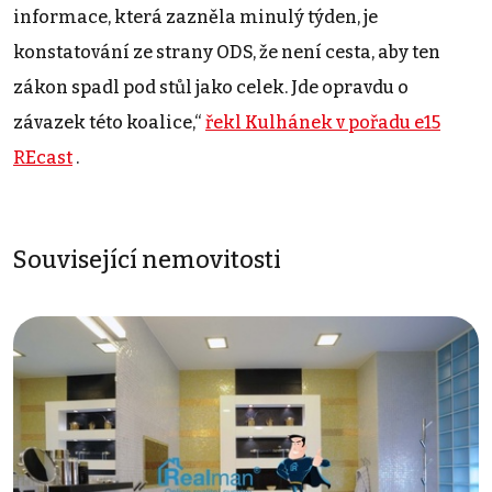
informace, která zazněla minulý týden, je
konstatování ze strany ODS, že není cesta, aby ten
zákon spadl pod stůl jako celek. Jde opravdu o
závazek této koalice,“
řekl Kulhánek v pořadu e15
REcast
.
Související nemovitosti