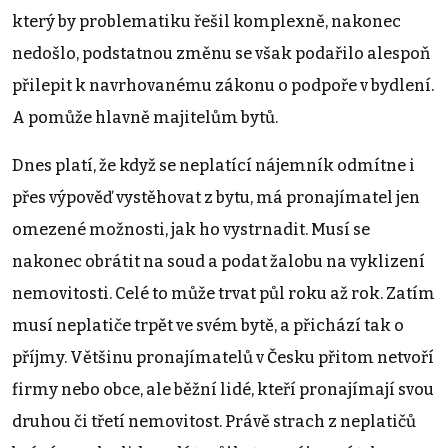
který by problematiku řešil komplexně, nakonec
nedošlo, podstatnou změnu se však podařilo alespoň
přilepit k navrhovanému zákonu o podpoře v bydlení.
A pomůže hlavně majitelům bytů.
Dnes platí, že když se neplatící nájemník odmítne i
přes výpověď vystěhovat z bytu, má pronajímatel jen
omezené možnosti, jak ho vystrnadit. Musí se
nakonec obrátit na soud a podat žalobu na vyklizení
nemovitosti. Celé to může trvat půl roku až rok. Zatím
musí neplatiče trpět ve svém bytě, a přichází tak o
příjmy. Většinu pronajímatelů v Česku přitom netvoří
firmy nebo obce, ale běžní lidé, kteří pronajímají svou
druhou či třetí nemovitost. Právě strach z neplatičů