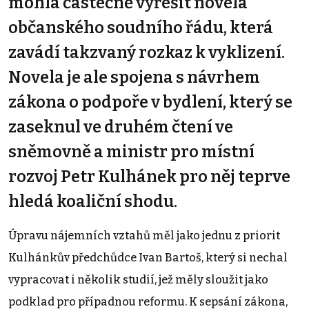
mohla částečně vyřešit novela
občanského soudního řádu, která
zavádí takzvaný rozkaz k vyklizení.
Novela je ale spojena s návrhem
zákona o podpoře v bydlení, který se
zaseknul ve druhém čtení ve
sněmovně a ministr pro místní
rozvoj Petr Kulhánek pro něj teprve
hledá koaliční shodu.
Úpravu nájemních vztahů měl jako jednu z priorit
Kulhánkův předchůdce Ivan Bartoš, který si nechal
vypracovat i několik studií, jež měly sloužit jako
podklad pro případnou reformu. K sepsání zákona,