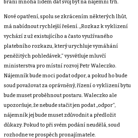
brání mnoha lidem dát svůj byt na nájemní trh.
Nové opatření, spolu se zkrácením některých lhůt,
má nabídnout rychlejší řešení. „Rozkaz k vyklizení
vychází z už existujícího a často využívaného
platebního rozkazu, který urychluje vymáhání
peněžitých pohledávek,“ vysvětluje mluvčí
ministerstva pro místní rozvoj Petr Waleczko.
Nájemník bude moci podat odpor, a pokud ho bude
soud považovat za oprávněný, řízení o vyklizení bytu
bude muset proběhnout postaru. Waleczko ale
upozorňuje, že nebude stačit jen podat „odpor“,
nájemník jej bude muset zdůvodnit a předložit
důkazy. Pokud to při svém podání neudělá, soud
rozhodne ve prospěch pronajímatele.