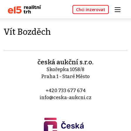
Chci inzerovat
Vít Bozděch
česká aukční s.r.o.
Skořepka 1058/8
Praha 1 - Staré Město
+420 733 677 674
info@ceska-aukcni.cz