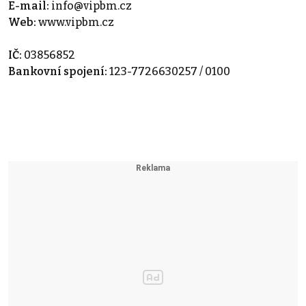
E-mail:
info@vipbm.cz
Web:
www.vipbm.cz
IČ:
03856852
Bankovní spojení:
123-7726630257 / 0100