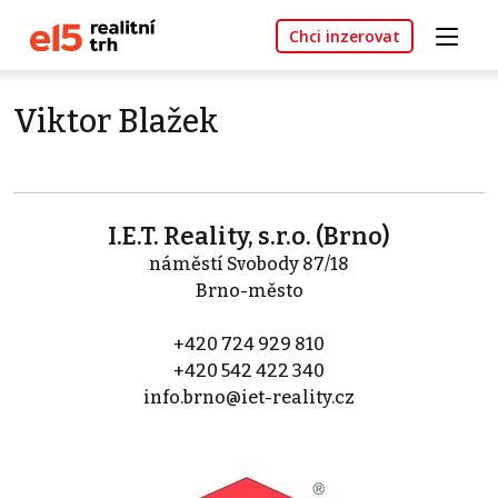
Chci inzerovat
Viktor Blažek
I.E.T. Reality, s.r.o. (Brno)
náměstí Svobody 87/18
Brno-město
+420 724 929 810
+420 542 422 340
info.brno@iet-reality.cz