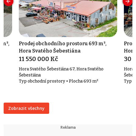
 m²,
Prodej obchodního prostoru 693 m²,
Pron
Hora Svatého Šebestiána
Hora
11 550 000 Kč
30 
Hora Svatého Šebestiána 67, Hora Svatého
Hora 
Šebestiána
Šebes
Typ obchodní prostory • Plocha 693 m²
Typ o
Zobrazit všechny