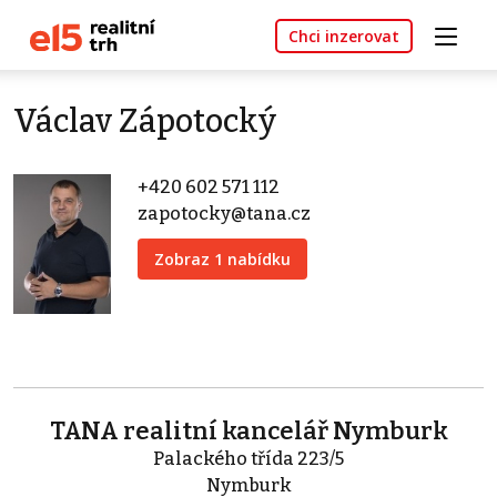
Chci inzerovat
Václav Zápotocký
+420 602 571 112
zapotocky@tana.cz
Zobraz 1 nabídku
TANA realitní kancelář Nymburk
Palackého třída 223/5
Nymburk