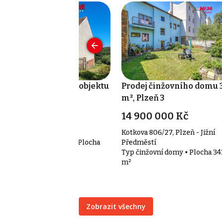
odej zemědělského objektu
Prodej činžovního domu 
 m², Mešno
m², Plzeň 3
 880 000 Kč
14 900 000 Kč
šno
Kotkova 806/27, Plzeň - Jižní
p zemědělské objekty • Plocha
Předměstí
 m²
Typ činžovní domy • Plocha 34
m²
Zobrazit všechny