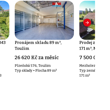
343
Pronájem skladu 89 m²,
Prodej zeměděl
Toužim
171 m², Mezhol
26 620 Kč za měsíc
7 500 000 Kč
Plzeňská 576, Toužim
Mezholezy 12, Me
Typ sklady • Plocha 89 m²
Typ zemědělské ob
3
171 m²