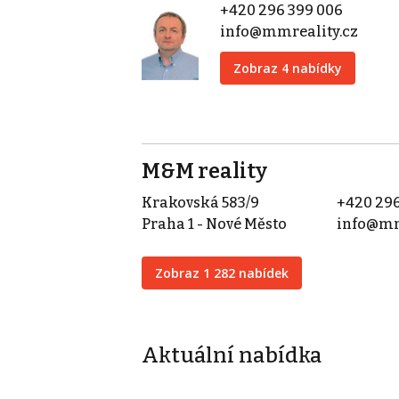
+420 296 399 006
info@mmreality.cz
Zobraz 4 nabídky
M&M reality
Krakovská 583/9
+420 296
Praha 1 - Nové Město
info@mm
Zobraz 1 282 nabídek
Aktuální nabídka