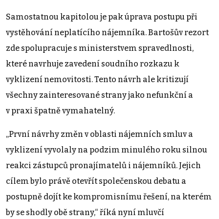
Samostatnou kapitolou je pak úprava postupu při
vystěhování neplatícího nájemníka. Bartošův rezort
zde spolupracuje s ministerstvem spravedlnosti,
které navrhuje zavedení soudního rozkazu k
vyklizení nemovitosti. Tento návrh ale kritizují
všechny zainteresované strany jako nefunkční a
v praxi špatně vymahatelný.
„První návrhy změn v oblasti nájemních smluv a
vyklizení vyvolaly na podzim minulého roku silnou
reakci zástupců pronajímatelů i nájemníků. Jejich
cílem bylo právě otevřít společenskou debatu a
postupně dojít ke kompromisnímu řešení, na kterém
by se shodly obě strany,“ říká nyní mluvčí