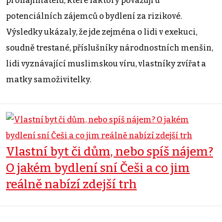
pronajímatelů, které faktory považují u
potenciálních zájemců o bydlení za rizikové.
Výsledky ukázaly, že jde zejména o lidi v exekuci,
soudně trestané, příslušníky národnostních menšin,
lidi vyznávající muslimskou víru, vlastníky zvířat a
matky samoživitelky.
Vlastní byt či dům, nebo spíš nájem?
O jakém bydlení sní Češi a co jim
reálně nabízí zdejší trh