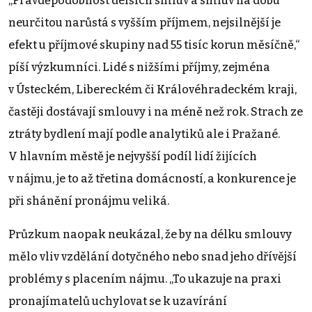
„Pravděpodobnost delších smluv a smluv na dobu
neurčitou narůstá s vyšším příjmem, nejsilnější je
efekt u příjmové skupiny nad 55 tisíc korun měsíčně,“
píší výzkumníci. Lidé s nižšími příjmy, zejména
v Ústeckém, Libereckém či Královéhradeckém kraji,
častěji dostávají smlouvy i na méně než rok. Strach ze
ztráty bydlení mají podle analytiků ale i Pražané.
V hlavním městě je nejvyšší podíl lidí žijících
v nájmu, je to až třetina domácností, a konkurence je
při shánění pronájmu veliká.
Průzkum naopak neukázal, že by na délku smlouvy
mělo vliv vzdělání dotyčného nebo snad jeho dřívější
problémy s placením nájmu. „To ukazuje na praxi
pronajímatelů uchylovat se k uzavírání