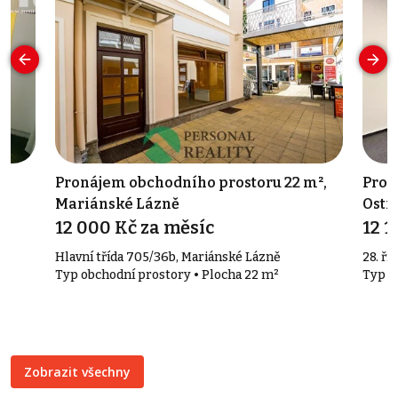
ce
Pronájem obchodního prostoru 22 m²,
Pron
Mariánské Lázně
Ostr
12 000 Kč za měsíc
12 1
Hlavní třída 705/36b, Mariánské Lázně
28. ří
Typ obchodní prostory • Plocha 22 m²
Typ o
Zobrazit všechny