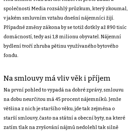
společnosti Media rozsáhlý průzkum, který zkoumal,
v jakém smluvním vztahu dnešní nájemníci žijí.
Případné změny zákona by se totiž dotkly až 890 tisíc
domácností, tedy asi 1,8 milionu obyvatel. Nájemní
bydlení tvoří zhruba pětinu využívaného bytového
fondu.
Na smlouvy má vliv věk i příjem
Na první pohled to vypadá na dobré zprávy, smlouvu
na dobu neurčitou má 45 procent nájemníků. Jenže
většina z nich je staršího věku, jde tak zejména o
starší smlouvy, často na státní a obecní byty, na které
zatím tlak na zvyšování nájmů nedolehl tak silně