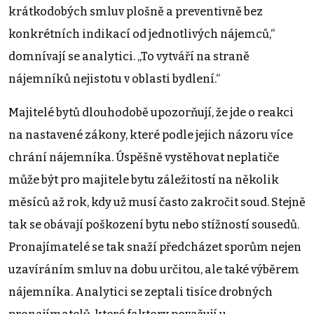
krátkodobých smluv plošně a preventivně bez
konkrétních indikací od jednotlivých nájemců,“
domnívají se analytici. „To vytváří na straně
nájemníků nejistotu v oblasti bydlení.“
Majitelé bytů dlouhodobě upozorňují, že jde o reakci
na nastavené zákony, které podle jejich názoru více
chrání nájemníka. Úspěšně vystěhovat neplatiče
může být pro majitele bytu záležitostí na několik
měsíců až rok, kdy už musí často zakročit soud. Stejně
tak se obávají poškození bytu nebo stížností sousedů.
Pronajímatelé se tak snaží předcházet sporům nejen
uzavíráním smluv na dobu určitou, ale také výběrem
nájemníka. Analytici se zeptali tisíce drobných