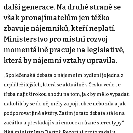
další generace. Na druhé straně se
však pronajímatelům jen těžko
zbavuje nájemníků, kteří neplatí.
Ministerstvo pro místní rozvoj
momentálně pracuje na legislativě,
která by nájemní vztahy upravila.
„Společenská debata o nájemním bydlení je jedna z
nejdůležitějších, která se aktuálně v Česku vede. Je
třeba najít širokou shodu na tom, jak by mělo vypadat,
nakolik by se do něj měly zapojit obce nebo zda a jak
podporovat jiné aktéry. Zatím je tato debata stále na
začátku a převládají v ní emoce a různé stereotypy,“
říká ministr Ivan Bartoš. Rezort si proto zadal u