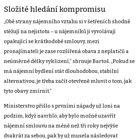
Složité hledání kompromisu
„Obě strany nájemního vztahu si v šetřeních shodně
stěžují na nejistotu – u nájemníků ji vyvolávají
opakující se krátkodobé smlouvy, mezi
pronajímateli je zase rozšířená obava z neplatičů a
neúměrné délky vyklizení,“ shrnuje Bartoš. „Pokud se
má nájemní bydlení stát dlouhodobou, stabilní
alternativou, je třeba začít otevřeně mluvit o tom, jak
tyto obavy zmírnit.“
Ministerstvo přišlo s prvními nápady už loni na
podzim, když navrhlo, aby bylo možné uzavřít
nájemní smlouvu na méně než tři roky nejvýše
dvakrát za sebou, pak by už musela následovat