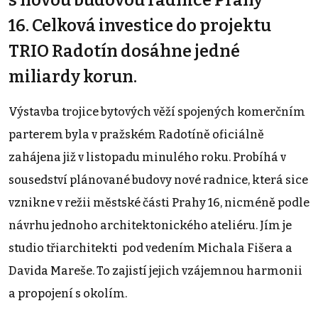
16. Celková investice do projektu
TRIO Radotín dosáhne jedné
miliardy korun.
Výstavba trojice bytových věží spojených komerčním
parterem byla v pražském Radotíně oficiálně
zahájena již v listopadu minulého roku. Probíhá v
sousedství plánované budovy nové radnice, která sice
vznikne v režii městské části Prahy 16, nicméně podle
návrhu jednoho architektonického ateliéru. Jím je
studio třiarchitekti pod vedením Michala Fišera a
Davida Mareše. To zajistí jejich vzájemnou harmonii
a propojení s okolím.