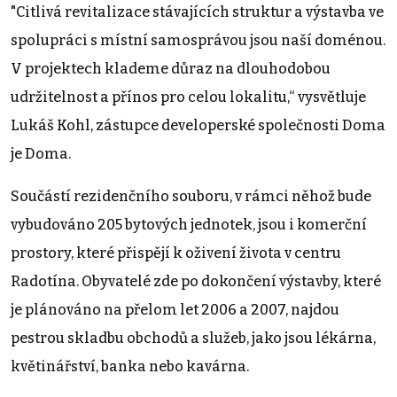
"Citlivá revitalizace stávajících struktur a výstavba ve
spolupráci s místní samosprávou jsou naší doménou.
V projektech klademe důraz na dlouhodobou
udržitelnost a přínos pro celou lokalitu,“ vysvětluje
Lukáš Kohl, zástupce developerské společnosti Doma
je Doma.
Součástí rezidenčního souboru, v rámci něhož bude
vybudováno 205 bytových jednotek, jsou i komerční
prostory, které přispějí k oživení života v centru
Radotína. Obyvatelé zde po dokončení výstavby, které
je plánováno na přelom let 2006 a 2007, najdou
pestrou skladbu obchodů a služeb, jako jsou lékárna,
květinářství, banka nebo kavárna.