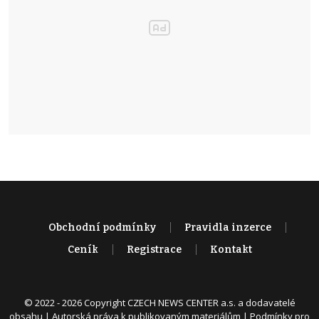
Obchodní podmínky
Pravidla inzerce
Ceník
Registrace
Kontakt
© 2022 - 2026 Copyright CZECH NEWS CENTER a.s. a dodavatelé
obsahu |
Autorská práva k publikovaným materiálům
|
Podmínky pro