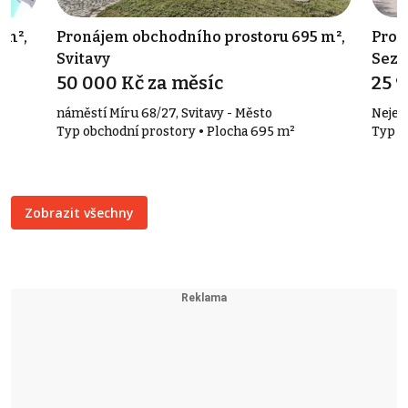
 m²,
Pronájem obchodního prostoru 695 m²,
Prod
Svitavy
Sez
50 000 Kč za měsíc
25 
náměstí Míru 68/27, Svitavy - Město
Nejed
Typ obchodní prostory • Plocha 695 m²
Typ č
Zobrazit všechny