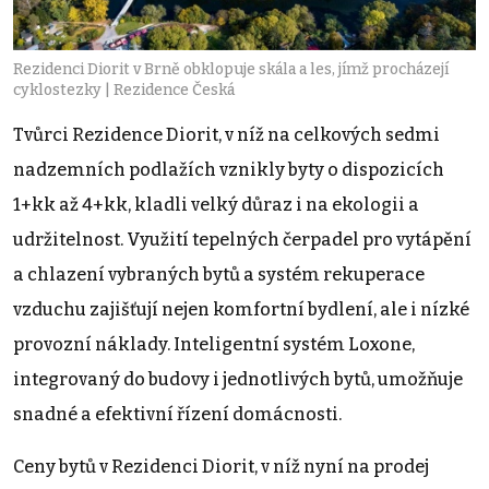
Rezidenci Diorit v Brně obklopuje skála a les, jímž procházejí
cyklostezky | Rezidence Česká
Tvůrci Rezidence Diorit, v níž na celkových sedmi
nadzemních podlažích vznikly byty o dispozicích
1+kk až 4+kk, kladli velký důraz i na ekologii a
udržitelnost. Využití tepelných čerpadel pro vytápění
a chlazení vybraných bytů a systém rekuperace
vzduchu zajišťují nejen komfortní bydlení, ale i nízké
provozní náklady. Inteligentní systém Loxone,
integrovaný do budovy i jednotlivých bytů, umožňuje
snadné a efektivní řízení domácnosti.
Ceny bytů v Rezidenci Diorit, v níž nyní na prodej