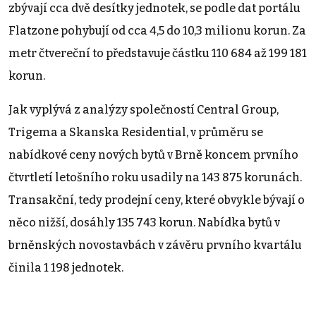
zbývají cca dvě desítky jednotek, se podle dat portálu
Flatzone pohybují od cca 4,5 do 10,3 milionu korun. Za
metr čtvereční to představuje částku 110 684 až 199 181
korun.
Jak vyplývá z analýzy společností Central Group,
Trigema a Skanska Residential, v průměru se
nabídkové ceny nových bytů v Brně koncem prvního
čtvrtletí letošního roku usadily na 143 875 korunách.
Transakční, tedy prodejní ceny, které obvykle bývají o
něco nižší, dosáhly 135 743 korun. Nabídka bytů v
brněnských novostavbách v závěru prvního kvartálu
činila 1 198 jednotek.