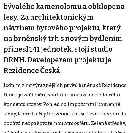
bývalého kamenolomu a obklopena
lesy. Za architektonickým
návrhem bytového projektu, který
na brněnský trh s novým bydlením
přinesl 141 jednotek, stojí studio
DRNH. Developerem projektu je
Rezidence Česká.
Jedním z nejvýraznějších prvků brněnské Rezidence
Diorit je začlenění skalního masivu do celkového
konceptu stavby. Pohled na impozantní kamenné
stěny, které tvoří přirozenou kulisu rezidence, místu
dodává neopakovatelnou atmosféru. Zelené střechy,
jež budovu pokrývají, pak nejenže esteticky dotvářejí