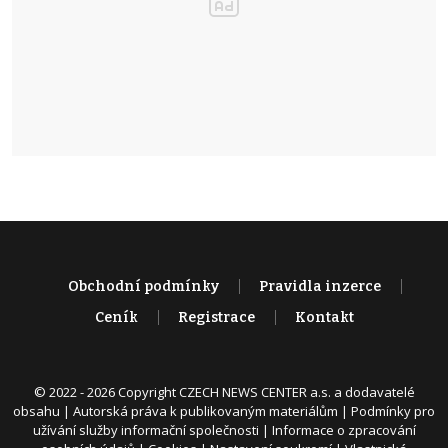
Obchodní podmínky
Pravidla inzerce
Ceník
Registrace
Kontakt
© 2022 - 2026 Copyright CZECH NEWS CENTER a.s. a dodavatelé
obsahu |
Autorská práva k publikovaným materiálům
|
Podmínky pro
užívání služby informační společnosti
|
Informace o zpracování