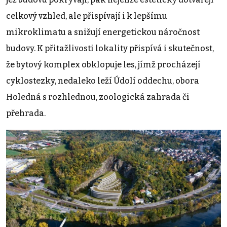
celkový vzhled, ale přispívají i k lepšímu
mikroklimatu a snižují energetickou náročnost
budovy. K přitažlivosti lokality přispívá i skutečnost,
že bytový komplex obklopuje les, jímž procházejí
cyklostezky, nedaleko leží Údolí oddechu, obora
Holedná s rozhlednou, zoologická zahrada či
přehrada.