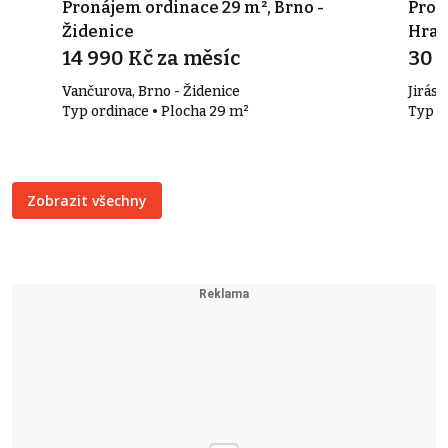
 u
Pronájem ordinace 29 m², Brno -
Pron
Židenice
Hrad
14 990 Kč za měsíc
30 
Vančurova, Brno - Židenice
Jirás
Typ ordinace • Plocha 29 m²
Typ s
Zobrazit všechny