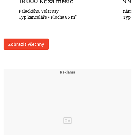
18 000 Kč za měsíc
9 99
Palackého, Veltrusy
náměst
Typ kanceláře • Plocha 85 m²
Typ k
Zobrazit všechny