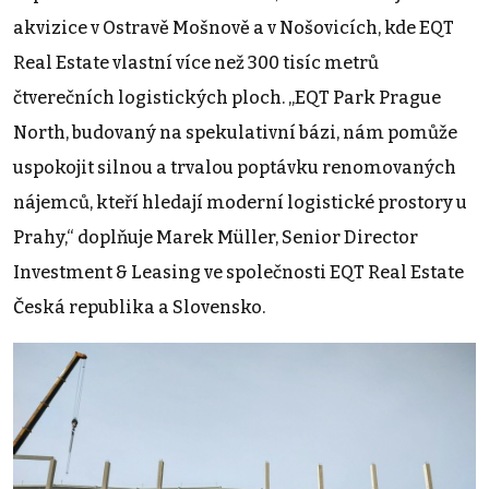
akvizice v Ostravě Mošnově a v Nošovicích, kde EQT
Real Estate vlastní více než 300 tisíc metrů
čtverečních logistických ploch. „EQT Park Prague
North, budovaný na spekulativní bázi, nám pomůže
uspokojit silnou a trvalou poptávku renomovaných
nájemců, kteří hledají moderní logistické prostory u
Prahy,“ doplňuje Marek Müller, Senior Director
Investment & Leasing ve společnosti EQT Real Estate
Česká republika a Slovensko.