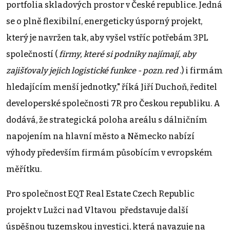
portfolia skladových prostor v České republice. Jedná
se o plně flexibilní, energeticky úsporný projekt,
který je navržen tak, aby vyšel vstříc potřebám 3PL
společností (
firmy, které si podniky najímají, aby
zajišťovaly jejich logistické funkce - pozn. red
.) i firmám
hledajícím menší jednotky," říká Jiří Duchoň, ředitel
developerské společnosti 7R pro Českou republiku. A
dodává, že strategická poloha areálu s dálničním
napojením na hlavní město a Německo nabízí
výhody především firmám působícím v evropském
měřítku.
Pro společnost EQT Real Estate Czech Republic
projekt v Lužci nad Vltavou představuje další
úspěšnou tuzemskou investici, která navazuje na