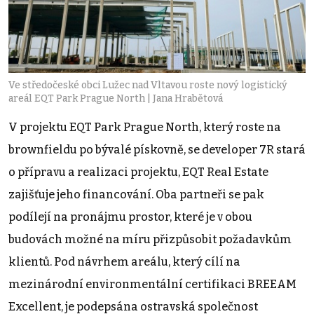
Ve středočeské obci Lužec nad Vltavou roste nový logistický
areál EQT Park Prague North | Jana Hrabětová
V projektu EQT Park Prague North, který roste na
brownfieldu po bývalé pískovně, se developer 7R stará
o přípravu a realizaci projektu, EQT Real Estate
zajišťuje jeho financování. Oba partneři se pak
podílejí na pronájmu prostor, které je v obou
budovách možné na míru přizpůsobit požadavkům
klientů. Pod návrhem areálu, který cílí na
mezinárodní environmentální certifikaci BREEAM
Excellent, je podepsána ostravská společnost