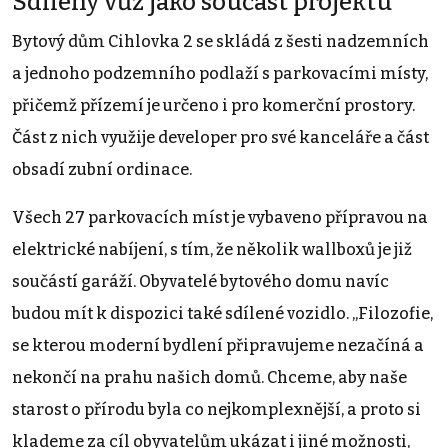
Sdílený vůz jako součást projektu
Bytový dům Cihlovka 2 se skládá z šesti nadzemních
a jednoho podzemního podlaží s parkovacími místy,
přičemž přízemí je určeno i pro komerční prostory.
Část z nich využije developer pro své kanceláře a část
obsadí zubní ordinace.
Všech 27 parkovacích míst je vybaveno přípravou na
elektrické nabíjení, s tím, že několik wallboxů je již
součástí garáží. Obyvatelé bytového domu navíc
budou mít k dispozici také sdílené vozidlo. „Filozofie,
se kterou moderní bydlení připravujeme nezačíná a
nekončí na prahu našich domů. Chceme, aby naše
starost o přírodu byla co nejkomplexnější, a proto si
klademe za cíl obyvatelům ukázat i jiné možnosti,