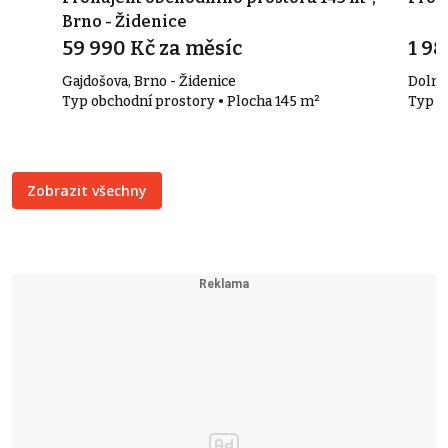
Brno - Židenice
59 990 Kč za měsíc
1 9
Gajdošova, Brno - Židenice
Dolní
Typ obchodní prostory • Plocha 145 m²
Typ a
Zobrazit všechny