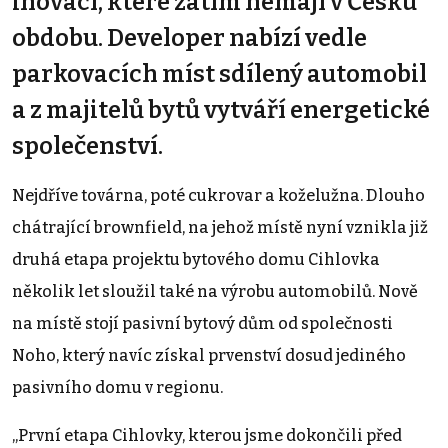
inovací, které zatím nemají v Česku
obdobu. Developer nabízí vedle
parkovacích míst sdílený automobil
a z majitelů bytů vytváří energetické
společenství.
Nejdříve továrna, poté cukrovar a koželužna. Dlouho
chátrající brownfield, na jehož místě nyní vznikla již
druhá etapa projektu bytového domu Cihlovka
několik let sloužil také na výrobu automobilů. Nově
na místě stojí pasivní bytový dům od společnosti
Noho, který navíc získal prvenství dosud jediného
pasivního domu v regionu.
„První etapa Cihlovky, kterou jsme dokončili před