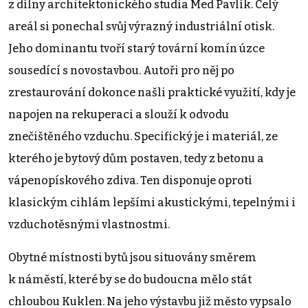
z dílny architektonického studia Med Pavlík. Celý
areál si ponechal svůj výrazný industriální otisk.
Jeho dominantu tvoří starý tovární komín úzce
sousedící s novostavbou. Autoři pro něj po
zrestaurování dokonce našli praktické využití, kdy je
napojen na rekuperaci a slouží k odvodu
znečištěného vzduchu. Specifický je i materiál, ze
kterého je bytový dům postaven, tedy z betonu a
vápenopískového zdiva. Ten disponuje oproti
klasickým cihlám lepšími akustickými, tepelnými i
vzduchotěsnými vlastnostmi.
Obytné místnosti bytů jsou situovány směrem
k náměstí, které by se do budoucna mělo stát
chloubou Kuklen. Na jeho výstavbu již město vypsalo