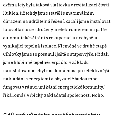
dvěma lety byla taková vlaštovka v revitalizaci čtvrti
Kuklen. Již tehdy jsme stavěli s maximálním
důrazem na udržitelná řešení. Začali jsme instalovat
fotovoltaiku se sdruženým elektroměrem na patře,
automatické větrání s rekuperací a nechyběla
vynikající tepelná izolace. Nicméně ve druhé etapě
Cihlovky jsme se posunuli ještě o stupeň výše. Přidali
jsme hlubinné tepelné čerpadlo, v základu
nainstalovanou chytrou domácnost pro efektivnější
nakládání s energiemi a obyvatelé budou moci
fungovat v rámci unikátní energetické komunity,“
říkáTomáš Vrbický, zakladatel společnosti Noho.