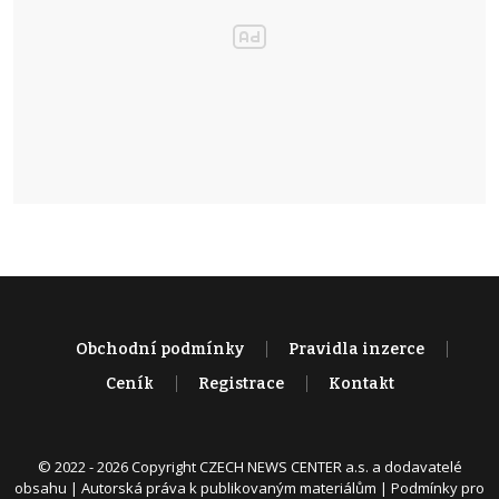
Obchodní podmínky
Pravidla inzerce
Ceník
Registrace
Kontakt
© 2022 - 2026 Copyright CZECH NEWS CENTER a.s. a dodavatelé
obsahu |
Autorská práva k publikovaným materiálům
|
Podmínky pro