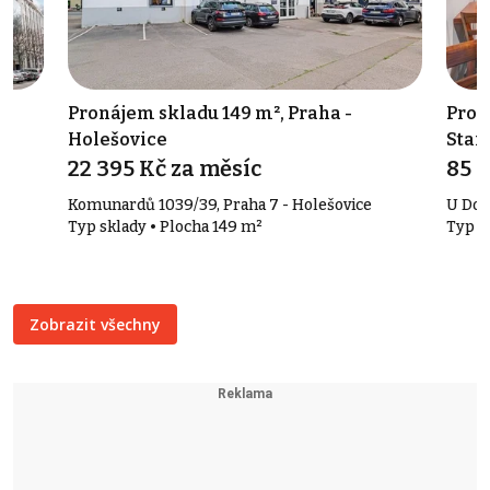
-
Pronájem skladu 149 m², Praha -
Pron
Holešovice
Star
22 395 Kč za měsíc
85 
Komunardů 1039/39, Praha 7 - Holešovice
U Dob
Typ sklady • Plocha 149 m²
Typ r
Zobrazit všechny