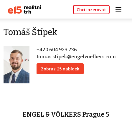
Chci inzerovat
Tomáš Štípek
+420 604 923 736
tomas.stipek@engelvoelkers.com
Zobraz 25 nabídek
ENGEL & VÖLKERS Prague 5