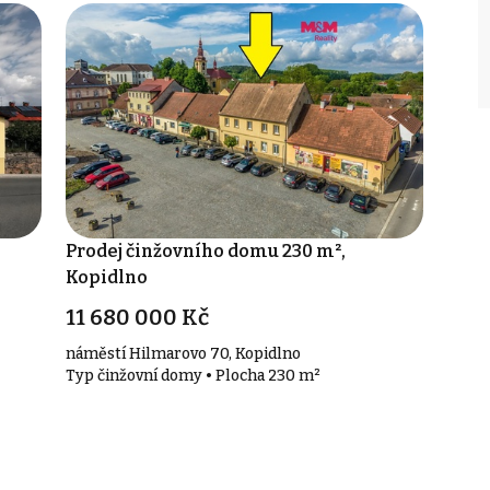
Prodej činžovního domu 230 m²,
Kopidlno
11 680 000 Kč
náměstí Hilmarovo 70, Kopidlno
Typ činžovní domy • Plocha 230 m²