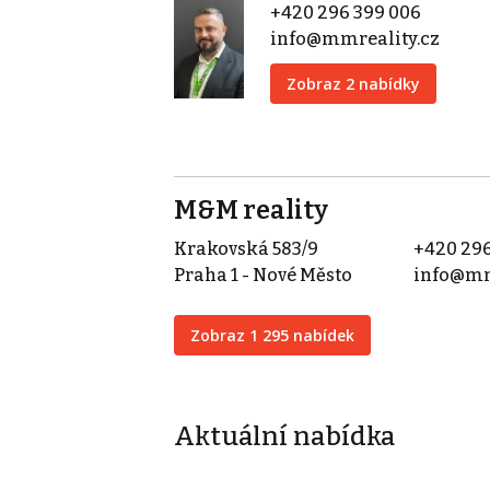
+420 296 399 006
info@mmreality.cz
Zobraz 2 nabídky
M&M reality
Krakovská 583/9
+420 296
Praha 1 - Nové Město
info@mm
Zobraz 1 295 nabídek
Aktuální nabídka