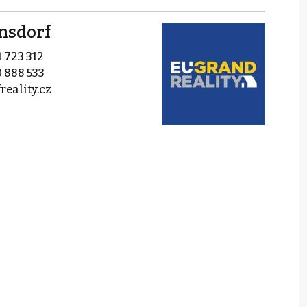
rnsdorf
 723 312
 888 533
reality.cz